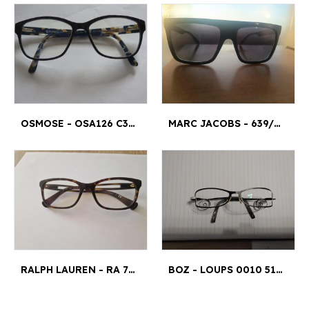
OSMOSE - OSA126 C3 54□15-140
MARC JACOBS - 639/S 80790 145V
RALPH LAUREN - RA 7069 53¤18
BOZ - LOUPS 0010 51.5 50¤19