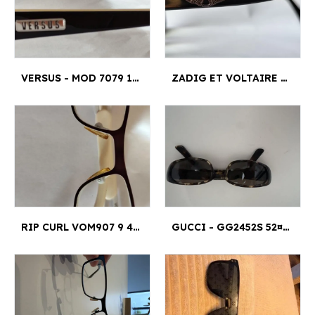
VERSUS - MOD 7079 1009 49¤16
ZADIG ET VOLTAIRE - ZV1003 2041 47¤16
RIP CURL VOM907 9 49-17 - VOM907 9 49-17 49¤17
GUCCI - GG2452S 52¤18