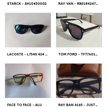
STARCK - SH10430002
RAY VAN - RB518424795018145
LACOSTE - L734S 424 52 18 140 LARGEUR 52MM¤LARGEUR 18MM
TOM FORD - TF77601B 56¤16
FACE TO FACE - ALU
RAY BAN 4165 - JUSTIN 53¤18