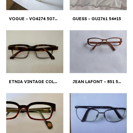
VOGUE - VO4274 5078 53¤17
GUESS - GU2761 54¤15
ETNIA VINTAGE COLLECTION - QUINN HVGY
JEAN LAFONT - 851 5116 125