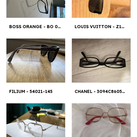
BOSS ORANGE - BO 0085 003 140
LOUIS VUITTON - Z1082W 3¤1
FILIUM - 54021-145
CHANEL - 3094C8605116135