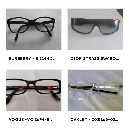
BURBERRY - B 2144 3511 53¤16 140
DIOR STRASS SWAROVSKI - D28 LF 6112 120
VOGUE -VO 2694-B W44 - VO 2694-B W44 51•15 51¤15
OAKLEY - OX8166-0254 54¤16