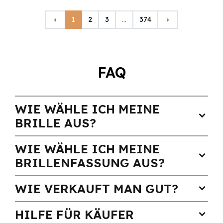
Zurück
Weiter
1
2
3
…
374
keyboard_arrow_left
keyboard_arrow_right
FAQ
WIE WÄHLE ICH MEINE
expand_more
BRILLE AUS?
WIE WÄHLE ICH MEINE
expand_more
BRILLENFASSUNG AUS?
WIE VERKAUFT MAN GUT?
expand_more
HILFE FÜR KÄUFER
expand_more