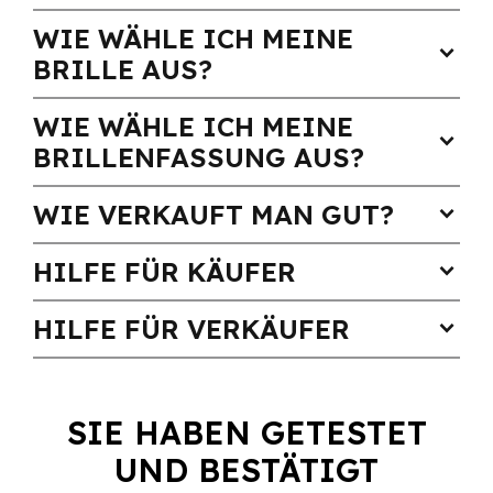
WIE WÄHLE ICH MEINE
expand_more
BRILLE AUS?
WIE WÄHLE ICH MEINE
expand_more
BRILLENFASSUNG AUS?
WIE VERKAUFT MAN GUT?
expand_more
HILFE FÜR KÄUFER
expand_more
HILFE FÜR VERKÄUFER
expand_more
SIE HABEN GETESTET
UND BESTÄTIGT