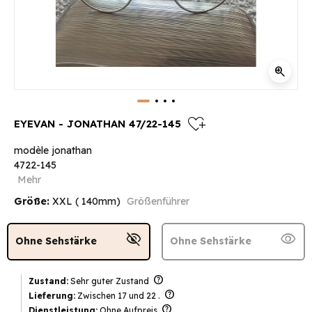
zoom_in
heart_plus
EYEVAN - JONATHAN 47/22-145
modèle jonathan
4722-145
Mehr
Größe:
XXL ( 140mm)
Größenführer
visibility_off
visibility
Ohne Sehstärke
Ohne Sehstärke
help
Zustand:
Sehr guter Zustand
help
Lieferung:
Zwischen 17 und 22 .
help
Dienstleistung:
Ohne Aufpreis