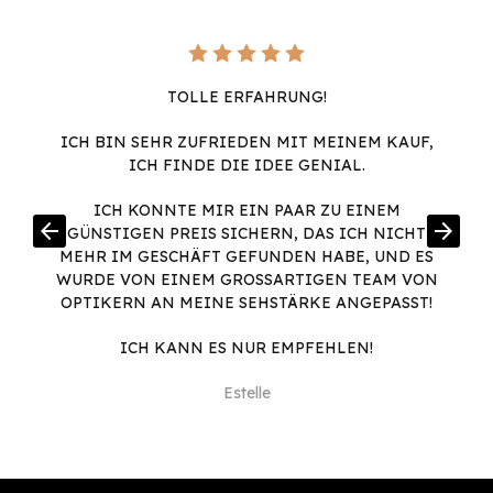
TOLLE ERFAHRUNG!
ICH BIN SEHR ZUFRIEDEN MIT MEINEM KAUF,
ICH FINDE DIE IDEE GENIAL.
ICH KONNTE MIR EIN PAAR ZU EINEM
arrow_back
arrow_forward
GÜNSTIGEN PREIS SICHERN, DAS ICH NICHT
MEHR IM GESCHÄFT GEFUNDEN HABE, UND ES
WURDE VON EINEM GROSSARTIGEN TEAM VON O
PTIKERN AN MEINE SEHSTÄRKE ANGEPASST!
ICH KANN ES NUR EMPFEHLEN!
Estelle