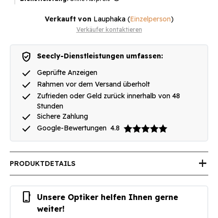
Verkauft von
Lauphaka
(
Einzelperson
)
Verkäufer kontaktieren
verified_user
Seecly-Dienstleistungen umfassen:
done
Geprüfte Anzeigen
done
Rahmen vor dem Versand überholt
done
Zufrieden oder Geld zurück innerhalb von 48
Stunden
done
Sichere Zahlung
done
Google-Bewertungen
4.8
add
PRODUKTDETAILS
phone_iphone
Unsere Optiker helfen Ihnen gerne
weiter!