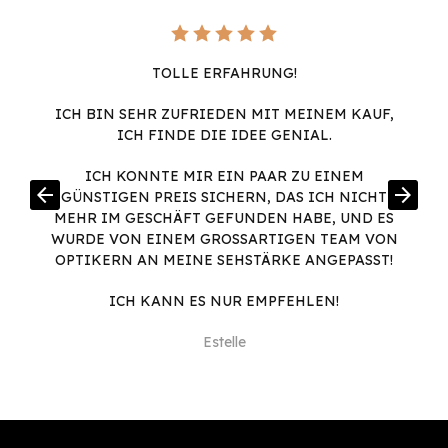
TOLLE ERFAHRUNG!
ICH BIN SEHR ZUFRIEDEN MIT MEINEM KAUF,
ICH FINDE DIE IDEE GENIAL.
ICH KONNTE MIR EIN PAAR ZU EINEM
arrow_back
arrow_forward
GÜNSTIGEN PREIS SICHERN, DAS ICH NICHT
MEHR IM GESCHÄFT GEFUNDEN HABE, UND ES
WURDE VON EINEM GROSSARTIGEN TEAM VON O
PTIKERN AN MEINE SEHSTÄRKE ANGEPASST!
ICH KANN ES NUR EMPFEHLEN!
Estelle