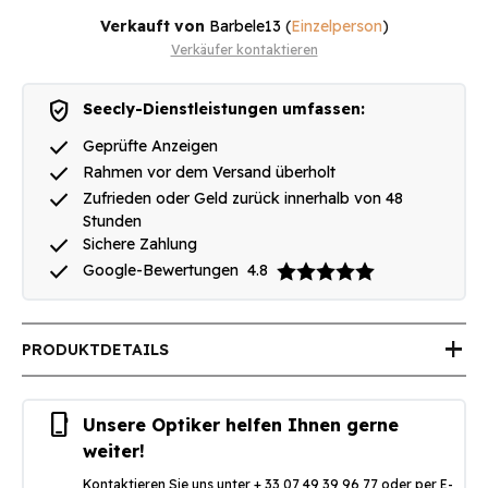
Verkauft von
Barbele13
(
Einzelperson
)
Verkäufer kontaktieren
verified_user
Seecly-Dienstleistungen umfassen:
done
Geprüfte Anzeigen
done
Rahmen vor dem Versand überholt
done
Zufrieden oder Geld zurück innerhalb von 48
Stunden
done
Sichere Zahlung
done
Google-Bewertungen
4.8
add
PRODUKTDETAILS
phone_iphone
Unsere Optiker helfen Ihnen gerne
weiter!
Kontaktieren Sie uns unter + 33 07 49 39 96 77 oder per E-