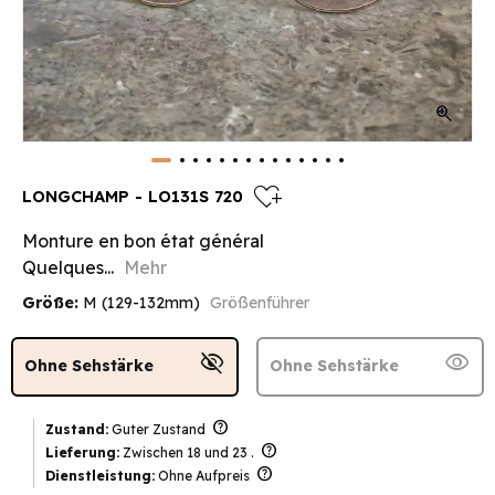
zoom_in
heart_plus
LONGCHAMP - LO131S 720
Monture en bon état général
Quelques...
Mehr
Größe:
M (129-132mm)
Größenführer
visibility_off
visibility
Ohne Sehstärke
Ohne Sehstärke
help
Zustand:
Guter Zustand
help
Lieferung:
Zwischen 18 und 23 .
help
Dienstleistung:
Ohne Aufpreis