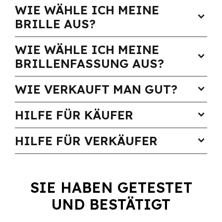
WIE WÄHLE ICH MEINE
expand_more
BRILLE AUS?
WIE WÄHLE ICH MEINE
expand_more
BRILLENFASSUNG AUS?
WIE VERKAUFT MAN GUT?
expand_more
HILFE FÜR KÄUFER
expand_more
HILFE FÜR VERKÄUFER
expand_more
SIE HABEN GETESTET
UND BESTÄTIGT