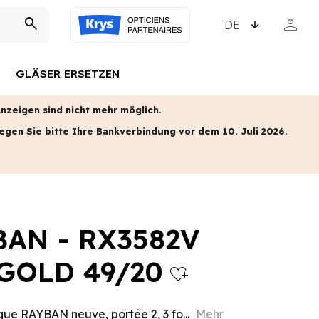
SPRACHE WÄHLEN
person
search
MEIN KO
GLÄSER ERSETZEN
zeigen sind nicht mehr möglich.
egen Sie bitte Ihre Bankverbindung vor dem 10. Juli 2026.
BAN - RX3582V
GOLD 49/20
heart_plus
ue RAYBAN neuve, portée 2, 3 fo...
Mehr