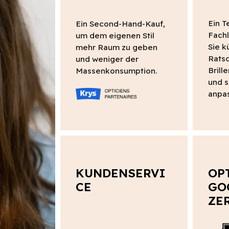
Ein 
Ein Second-Hand-Kauf,
Fachl
um dem eigenen Stil
Sie k
mehr Raum zu geben
Ratsc
und weniger der
Brill
Massenkonsumption.
und s
anpas
KUNDENSERVI
OP
CE
GO
ZE