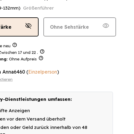
9-132mm)
Größenführer
visibility_off
visibility
tärke
Ohne Sehstärke
help
e neu
help
wischen 17 und 22 .
help
ung:
Ohne Aufpreis
n
Anna6460
(
Einzelperson
)
ktieren
y-Dienstleistungen umfassen:
fte Anzeigen
n vor dem Versand überholt
eden oder Geld zurück innerhalb von 48