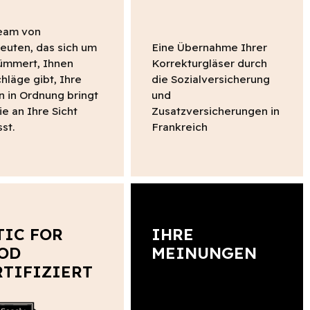
Team von
euten, das sich um
Eine Übernahme Ihrer
ümmert, Ihnen
Korrekturgläser durch
hläge gibt, Ihre
die Sozialversicherung
en in Ordnung bringt
und
ie an Ihre Sicht
Zusatzversicherungen in
st.
Frankreich
TIC FOR
IHRE
OD
MEINUNGEN
RTIFIZIERT