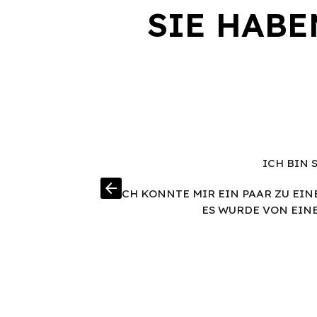
SIE HABE
ICH BIN 
PART QU'EN À
arrow_back
ICH KONNTE MIR EIN PAAR ZU EI
E
ES WURDE VON EIN