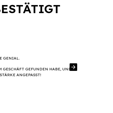
BESTÄTIGT
E GENIAL.
EIN RAHMEN
arrow_forward
LLES VO
IM GESCHÄFT GEFUNDEN HABE, UND
STÄRKE ANGEPASST!