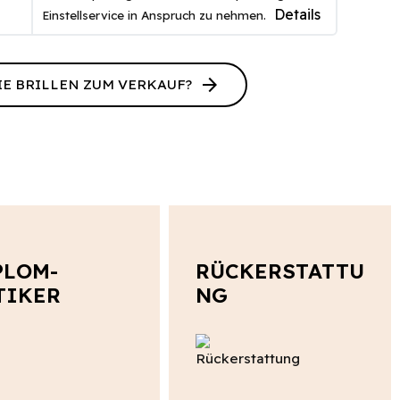
Details
Einstellservice in Anspruch zu nehmen.
arrow_forward
IE BRILLEN ZUM VERKAUF?
PLOM-
RÜCKERSTATTU
TIKER
NG