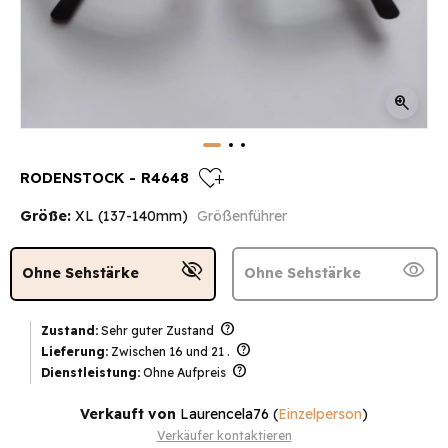
zoom_in
heart_plus
RODENSTOCK - R4648
Größe:
XL (137-140mm)
Größenführer
visibility_off
visibility
Ohne Sehstärke
Ohne Sehstärke
help
Zustand:
Sehr guter Zustand
help
Lieferung:
Zwischen 16 und 21 .
help
Dienstleistung:
Ohne Aufpreis
Verkauft von
Laurencela76
(
Einzelperson
)
Verkäufer kontaktieren