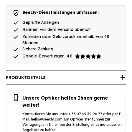
verified_user
Seecly-Dienstleistungen umfassen:
done
Geprüfte Anzeigen
done
Rahmen vor dem Versand überholt
done
Zufrieden oder Geld zurück innerhalb von 48
Stunden
done
Sichere Zahlung
done
Google-Bewertungen
4.8
add
PRODUKTDETAILS
phone_iphone
Unsere Optiker helfen Ihnen gerne
weiter!
Kontaktieren Sie uns unter + 33 07 49 39 96 77 oder per E-
Mail.
hello@seecly.com
, Ein Optiker steht Ihnen zur
Verfügung, um Ihnen bei der Erstellung eines individuellen
Angebots zu helfen.