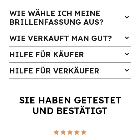
WIE WÄHLE ICH MEINE
expand_more
BRILLENFASSUNG AUS?
WIE VERKAUFT MAN GUT?
expand_more
HILFE FÜR KÄUFER
expand_more
HILFE FÜR VERKÄUFER
expand_more
SIE HABEN GETESTET
UND BESTÄTIGT