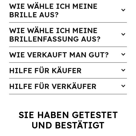
WIE WÄHLE ICH MEINE
expand_more
BRILLE AUS?
WIE WÄHLE ICH MEINE
expand_more
BRILLENFASSUNG AUS?
WIE VERKAUFT MAN GUT?
expand_more
HILFE FÜR KÄUFER
expand_more
HILFE FÜR VERKÄUFER
expand_more
SIE HABEN GETESTET
UND BESTÄTIGT