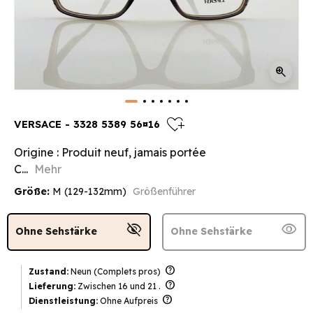
zoom_in
heart_plus
VERSACE - 3328 5389 56¤16
Origine : Produit neuf, jamais portée
C...
Mehr
Größe:
M (129-132mm)
Größenführer
visibility_off
visibility
Ohne Sehstärke
Ohne Sehstärke
help
Zustand:
Neun (Complets pros)
help
Lieferung:
Zwischen 16 und 21 .
help
Dienstleistung:
Ohne Aufpreis