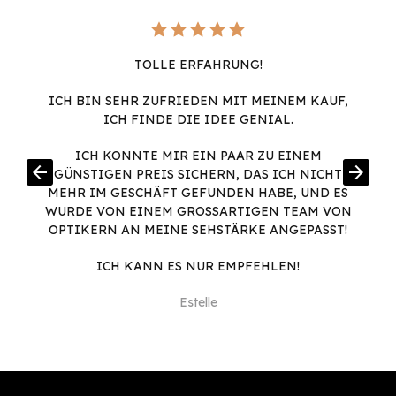
TOLLE ERFAHRUNG!
ICH BIN SEHR ZUFRIEDEN MIT MEINEM KAUF,
ICH FINDE DIE IDEE GENIAL.
ICH KONNTE MIR EIN PAAR ZU EINEM
arrow_back
arrow_forward
GÜNSTIGEN PREIS SICHERN, DAS ICH NICHT
MEHR IM GESCHÄFT GEFUNDEN HABE, UND ES
WURDE VON EINEM GROSSARTIGEN TEAM VON O
PTIKERN AN MEINE SEHSTÄRKE ANGEPASST!
ICH KANN ES NUR EMPFEHLEN!
Estelle