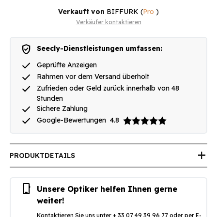
Verkauft von
BIFFURK
(
Pro
)
Verkäufer kontaktieren
verified_user
Seecly-Dienstleistungen umfassen:
done
Geprüfte Anzeigen
done
Rahmen vor dem Versand überholt
done
Zufrieden oder Geld zurück innerhalb von 48
Stunden
done
Sichere Zahlung
done
Google-Bewertungen
4.8
add
PRODUKTDETAILS
phone_iphone
Unsere Optiker helfen Ihnen gerne
weiter!
Kontaktieren Sie uns unter + 33 07 49 39 96 77 oder per E-