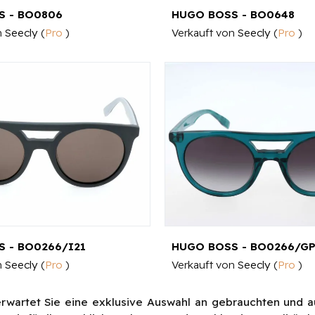
S - BO0806
HUGO BOSS - BO0648
n
Seecly
(
Pro
)
Verkauft von
Seecly
(
Pro
)
 - BO0266/I21
HUGO BOSS - BO0266/G
n
Seecly
(
Pro
)
Verkauft von
Seecly
(
Pro
)
erwartet Sie eine exklusive Auswahl an gebrauchten und 