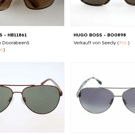
 - HB11861
HUGO BOSS - BO0898
n
DoorabeenS
Verkauft von
Seecly
(
Pro
)
on
)