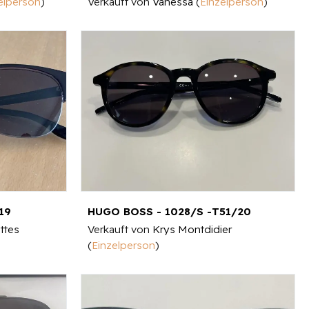
elperson
)
Verkauft von
Vanessa
(
Einzelperson
)
19
HUGO BOSS - 1028/S -T51/20
ttes
Verkauft von
Krys Montdidier
(
Einzelperson
)