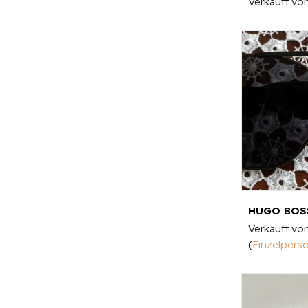
Verkauft vo
HUGO BOSS
Verkauft vo
(
Einzelpers