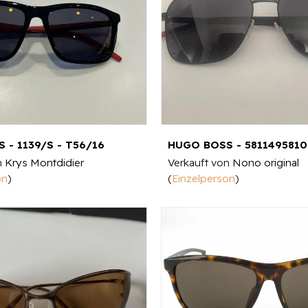
 - 1139/S - T56/16
HUGO BOSS - 581149581
n
Krys Montdidier
Verkauft von
Nono original
on
)
(
Einzelperson
)