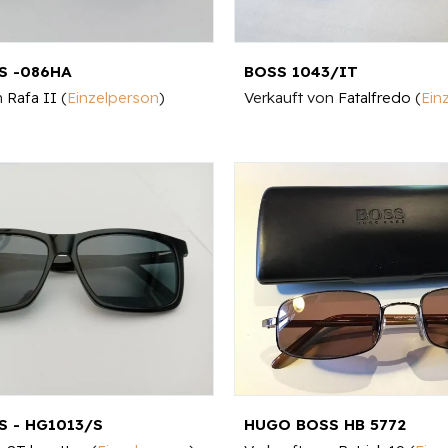
S -086HA
BOSS 1043/IT
n
Rafa II
(
Einzelperson
)
Verkauft von
Fatalfredo
(
Ein
 - HG1013/S
HUGO BOSS HB 5772