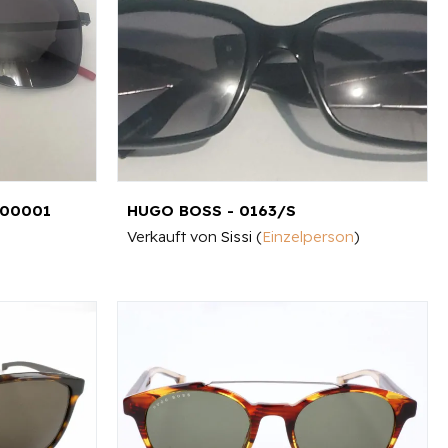
000001
HUGO BOSS - 0163/S
Verkauft von
Sissi
(
Einzelperson
)