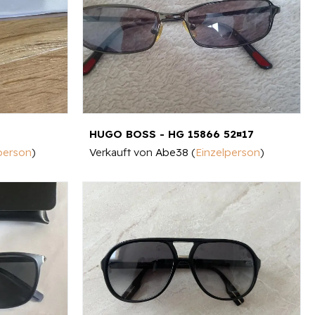
HUGO BOSS - HG 15866 52¤17
person
)
Verkauft von
Abe38
(
Einzelperson
)