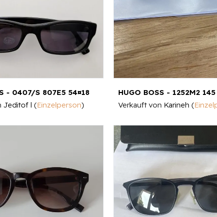
 - 0407/S 807E5 54¤18
HUGO BOSS - 1252M2 145
n
Jeditof l
(
Einzelperson
)
Verkauft von
Karineh
(
Einzel