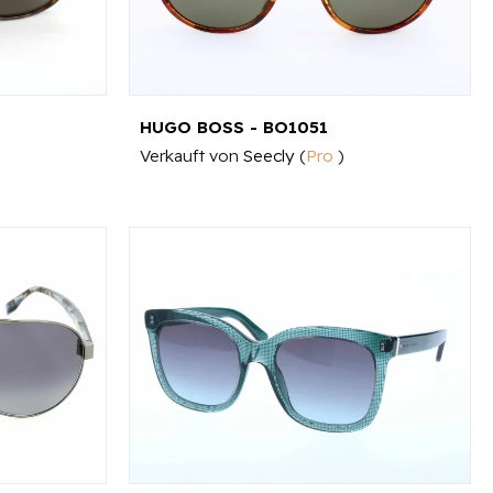
HUGO BOSS - BO1051
Verkauft von
Seecly
(
Pro
)