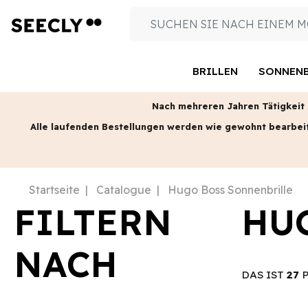
BRILLEN
SONNENB
Nach mehreren Jahren Tätigkeit s
Alle laufenden Bestellungen werden wie gewohnt bearbei
Startseite
Catalogue
Hugo Boss Sonnenbrille
FILTERN
HU
NACH
DAS IST
27
P