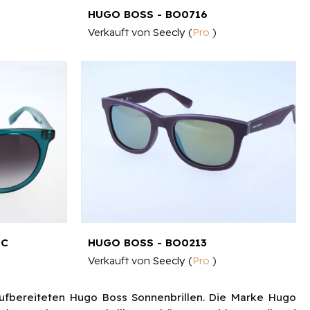
HUGO BOSS - BO0716
Verkauft von
Seecly
(
Pro
)
PC
HUGO BOSS - BO0213
Verkauft von
Seecly
(
Pro
)
aufbereiteten Hugo Boss Sonnenbrillen. Die Marke Hugo