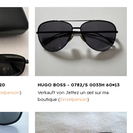
20
HUGO BOSS - 0782/S 0033H 60¤13
zelperson
)
Verkauft von
Jettez un œil sur ma
boutique
(
Einzelperson
)