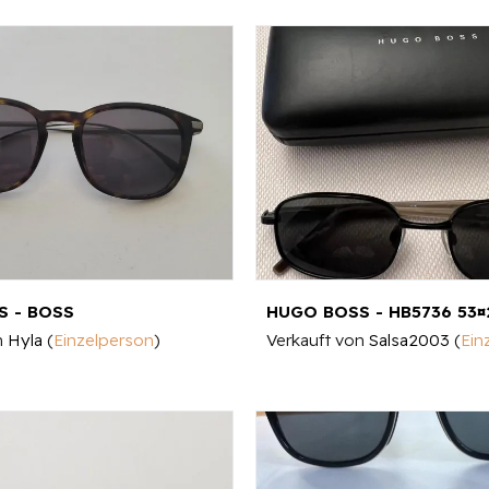
S - BOSS
HUGO BOSS - HB5736 53¤
n
Hyla
(
Einzelperson
)
Verkauft von
Salsa2003
(
Ein