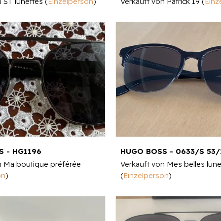
n
ST lunettes
(
Einzelperson
)
Verkauft von
Patrick 19
(
Einz
 - HG1196
HUGO BOSS - 0633/S 53/
n
Ma boutique préférée
Verkauft von
Mes belles lune
on
)
(
Einzelperson
)