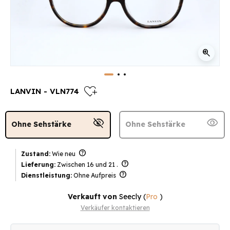
zoom_in
heart_plus
LANVIN - VLN774
visibility_off
visibility
Ohne Sehstärke
Ohne Sehstärke
help
Zustand:
Wie neu
help
Lieferung:
Zwischen 16 und 21 .
help
Dienstleistung:
Ohne Aufpreis
Verkauft von
Seecly
(
Pro
)
Verkäufer kontaktieren