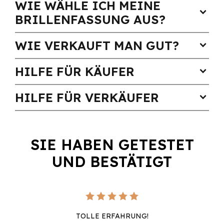
WIE WÄHLE ICH MEINE
expand_more
BRILLENFASSUNG AUS?
WIE VERKAUFT MAN GUT?
expand_more
HILFE FÜR KÄUFER
expand_more
HILFE FÜR VERKÄUFER
expand_more
SIE HABEN GETESTET
UND BESTÄTIGT
TOLLE ERFAHRUNG!