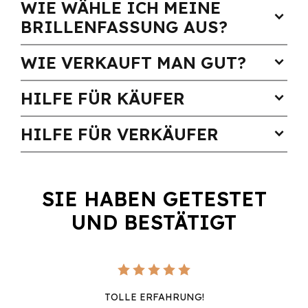
WIE WÄHLE ICH MEINE
expand_more
BRILLENFASSUNG AUS?
WIE VERKAUFT MAN GUT?
expand_more
HILFE FÜR KÄUFER
expand_more
HILFE FÜR VERKÄUFER
expand_more
SIE HABEN GETESTET
UND BESTÄTIGT
TOLLE ERFAHRUNG!