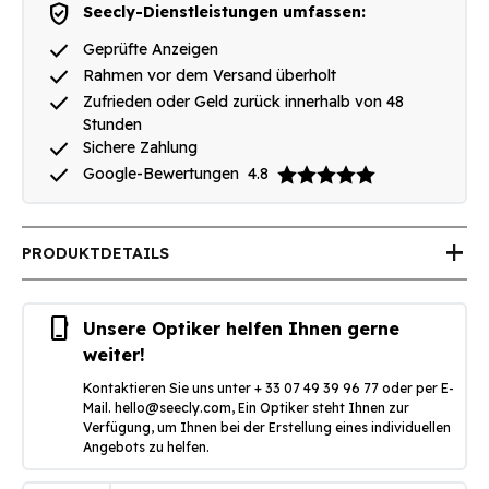
verified_user
Seecly-Dienstleistungen umfassen:
done
Geprüfte Anzeigen
done
Rahmen vor dem Versand überholt
done
Zufrieden oder Geld zurück innerhalb von 48
Stunden
done
Sichere Zahlung
done
Google-Bewertungen
4.8
add
PRODUKTDETAILS
phone_iphone
Unsere Optiker helfen Ihnen gerne
weiter!
Kontaktieren Sie uns unter + 33 07 49 39 96 77 oder per E-
Mail.
hello@seecly.com
, Ein Optiker steht Ihnen zur
Verfügung, um Ihnen bei der Erstellung eines individuellen
Angebots zu helfen.