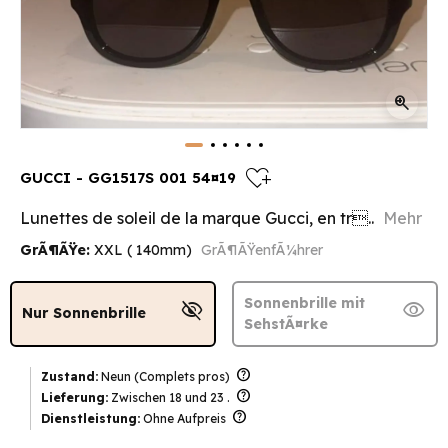
zoom_in
heart_plus
GUCCI - GG1517S 001 54¤19
Lunettes de soleil de la marque Gucci, en tr..
Mehr
GrÃ¶ÃŸe:
XXL ( 140mm)
GrÃ¶ÃŸenfÃ¼hrer
Sonnenbrille mit
visibility_off
visibility
Nur Sonnenbrille
SehstÃ¤rke
help
Zustand:
Neun (Complets pros)
help
Lieferung:
Zwischen 18 und 23 .
help
Dienstleistung:
Ohne Aufpreis