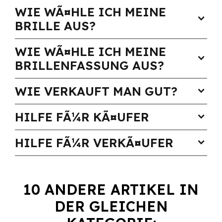
WIE WÃ¤HLE ICH MEINE
expand_more
BRILLE AUS?
WIE WÃ¤HLE ICH MEINE
expand_more
BRILLENFASSUNG AUS?
WIE VERKAUFT MAN GUT?
expand_more
HILFE FÃ¼R KÃ¤UFER
expand_more
HILFE FÃ¼R VERKÃ¤UFER
expand_more
10 ANDERE ARTIKEL IN
DER GLEICHEN