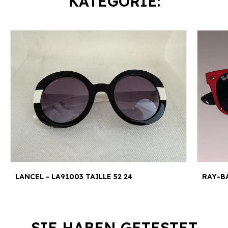
KATEGORIE:
LANCEL - LA91003 TAILLE 52 24
RAY-BA
SIE HABEN GETESTET