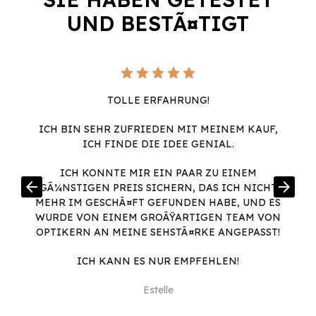
UND BESTÃ¤TIGT
TOLLE ERFAHRUNG!
ICH BIN SEHR ZUFRIEDEN MIT MEINEM KAUF,
E
ICH FINDE DIE IDEE GENIAL.
ICH KONNTE MIR EIN PAAR ZU EINEM
arrow_back
arrow_forward
GÃ¼NSTIGEN PREIS SICHERN, DAS ICH NICHT
MEHR IM GESCHÃ¤FT GEFUNDEN HABE, UND ES
WURDE VON EINEM GROÃŸARTIGEN TEAM VON
OPTIKERN AN MEINE SEHSTÃ¤RKE ANGEPASST!
ICH KANN ES NUR EMPFEHLEN!
Estelle