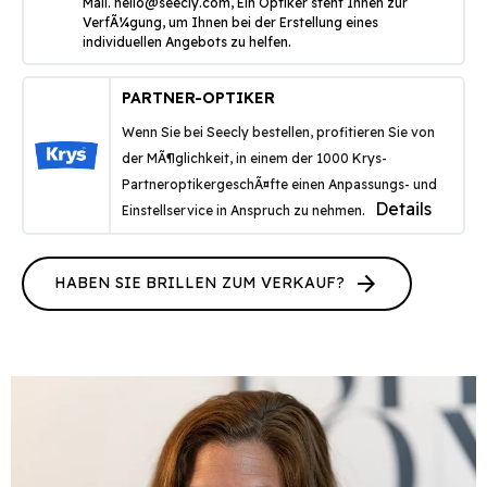
Mail.
hello@seecly.com
, Ein Optiker steht Ihnen zur
VerfÃ¼gung, um Ihnen bei der Erstellung eines
individuellen Angebots zu helfen.
PARTNER-OPTIKER
Wenn Sie bei Seecly bestellen, profitieren Sie von
der MÃ¶glichkeit, in einem der 1000 Krys-
PartneroptikergeschÃ¤fte einen Anpassungs- und
Details
Einstellservice in Anspruch zu nehmen.
arrow_forward
HABEN SIE BRILLEN ZUM VERKAUF?