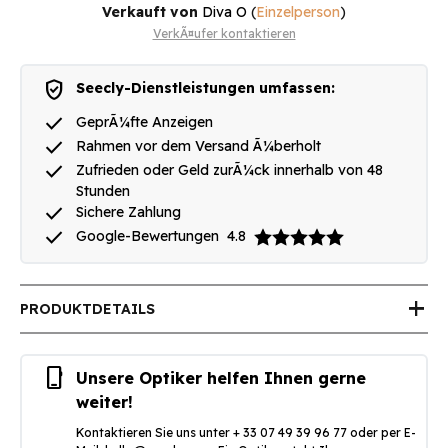
Verkauft von
Diva O
(
Einzelperson
)
VerkÃ¤ufer kontaktieren
verified_user
Seecly-Dienstleistungen umfassen:
done
GeprÃ¼fte Anzeigen
done
Rahmen vor dem Versand Ã¼berholt
done
Zufrieden oder Geld zurÃ¼ck innerhalb von 48
Stunden
done
Sichere Zahlung
done
Google-Bewertungen
4.8
add
PRODUKTDETAILS
phone_iphone
Unsere Optiker helfen Ihnen gerne
weiter!
Kontaktieren Sie uns unter + 33 07 49 39 96 77 oder per E-