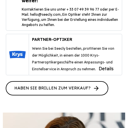
weiter!
Kontaktieren Sie uns unter + 33 07 49 39 96 77 oder per E-
Mail.
hello@seecly.com
, Ein Optiker steht Ihnen zur
Verfügung, um Ihnen bei der Erstellung eines individuellen
Angebots zu helfen.
PARTNER-OPTIKER
Wenn Sie bei Seecly bestellen, profitieren Sie von
der Möglichkeit, in einem der 1000 Krys-
Partneroptikergeschäfte einen Anpassungs- und
Details
Einstellservice in Anspruch zu nehmen.
arrow_forward
HABEN SIE BRILLEN ZUM VERKAUF?