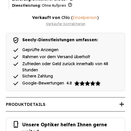
help
Dienstleistung:
Ohne Aufpreis
Verkauft von
Chlo
(
Einzelperson
)
Verkäufer kontaktieren
verified_user
Seecly-Dienstleistungen umfassen:
done
Geprüfte Anzeigen
done
Rahmen vor dem Versand überholt
done
Zufrieden oder Geld zurück innerhalb von 48
Stunden
done
Sichere Zahlung
done
Google-Bewertungen
4.8
add
PRODUKTDETAILS
phone_iphone
Unsere Optiker helfen Ihnen gerne