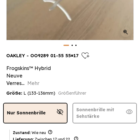
zoom_in
heart_plus
OAKLEY - OO9289 01-55 55¤17
Frogskins™ Hybrid
Neuve
Verres...
Mehr
Größe:
L (133-136mm)
Größenführer
Sonnenbrille mit
visibility_off
visibility
Nur Sonnenbrille
Sehstärke
help
Zustand:
Wie neu
help
Lieferung:
Zwischen 17 und 22 .