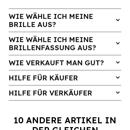
WIE WÄHLE ICH MEINE
expand_more
BRILLE AUS?
WIE WÄHLE ICH MEINE
expand_more
BRILLENFASSUNG AUS?
WIE VERKAUFT MAN GUT?
expand_more
HILFE FÜR KÄUFER
expand_more
HILFE FÜR VERKÄUFER
expand_more
10 ANDERE ARTIKEL IN
DER GLEICHEN