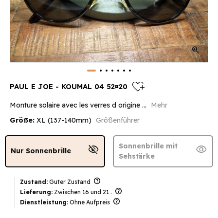
zoom_in
heart_plus
PAUL E JOE - KOUMAL 04 52¤20
Monture solaire avec les verres d origine ...
Mehr
Größe:
XL (137-140mm)
Größenführer
Sonnenbrille mit
visibility_off
visibility
Nur Sonnenbrille
Sehstärke
help
Zustand:
Guter Zustand
help
Lieferung:
Zwischen 16 und 21 .
help
Dienstleistung:
Ohne Aufpreis