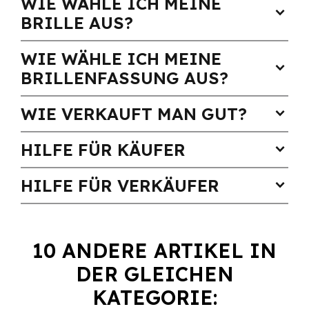
WIE WÄHLE ICH MEINE
expand_more
BRILLE AUS?
WIE WÄHLE ICH MEINE
expand_more
BRILLENFASSUNG AUS?
WIE VERKAUFT MAN GUT?
expand_more
HILFE FÜR KÄUFER
expand_more
HILFE FÜR VERKÄUFER
expand_more
10 ANDERE ARTIKEL IN
DER GLEICHEN
KATEGORIE: