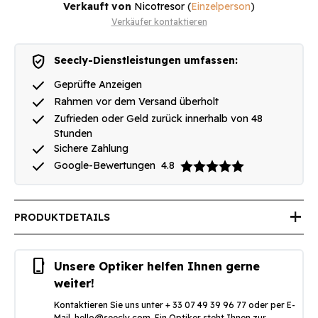
Verkauft von
Nicotresor
(
Einzelperson
)
Verkäufer kontaktieren
verified_user
Seecly-Dienstleistungen umfassen:
done
Geprüfte Anzeigen
done
Rahmen vor dem Versand überholt
done
Zufrieden oder Geld zurück innerhalb von 48
Stunden
done
Sichere Zahlung
done
Google-Bewertungen
4.8
add
PRODUKTDETAILS
phone_iphone
Unsere Optiker helfen Ihnen gerne
weiter!
Kontaktieren Sie uns unter + 33 07 49 39 96 77 oder per E-
Mail.
hello@seecly.com
, Ein Optiker steht Ihnen zur