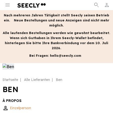
menu
search
person
MEIN
Nach mehreren Jahren Tätigkeit stellt Seecly seinen Betrieb
ein.
Neue Bestellungen und neue Anzeigen sind nicht mehr
möglich.
Alle laufenden Bestellungen werden wie gewohnt bearbeitet.
Wenn sich Guthaben in Ihrem Seecly-Wallet befindet,
hinterlegen Sie bitte Ihre Bankverbindung vor dem 10. Juli
2026.
Bei Fragen:
hello@seecly.com
Startseite
Alle Lieferanten
Ben
BEN
À PROPOS
person
Einzelperson