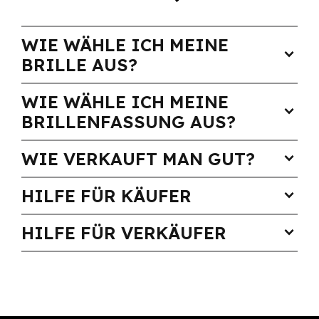
WIE WÄHLE ICH MEINE
expand_more
BRILLE AUS?
WIE WÄHLE ICH MEINE
expand_more
BRILLENFASSUNG AUS?
WIE VERKAUFT MAN GUT?
expand_more
HILFE FÜR KÄUFER
expand_more
HILFE FÜR VERKÄUFER
expand_more