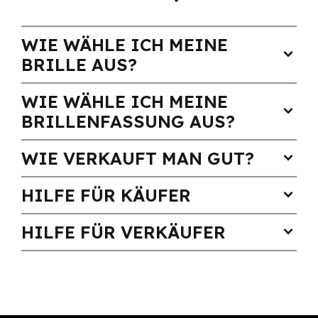
WIE WÄHLE ICH MEINE
expand_more
BRILLE AUS?
WIE WÄHLE ICH MEINE
expand_more
BRILLENFASSUNG AUS?
WIE VERKAUFT MAN GUT?
expand_more
HILFE FÜR KÄUFER
expand_more
HILFE FÜR VERKÄUFER
expand_more