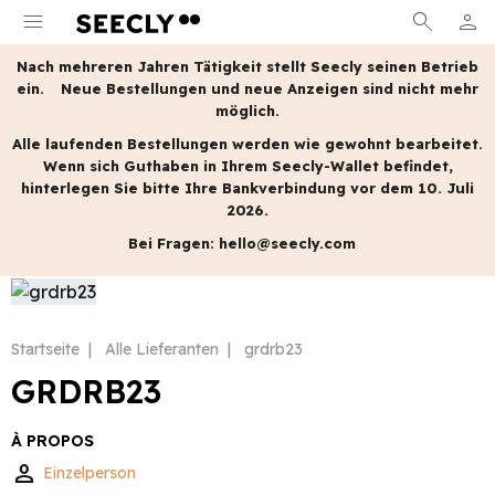
menu
search
person
MEIN
Nach mehreren Jahren Tätigkeit stellt Seecly seinen Betrieb
ein.
Neue Bestellungen und neue Anzeigen sind nicht mehr
möglich.
Alle laufenden Bestellungen werden wie gewohnt bearbeitet.
Wenn sich Guthaben in Ihrem Seecly-Wallet befindet,
hinterlegen Sie bitte Ihre Bankverbindung vor dem 10. Juli
2026.
Bei Fragen:
hello@seecly.com
Startseite
Alle Lieferanten
grdrb23
GRDRB23
À PROPOS
person
Einzelperson