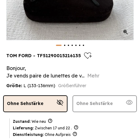
zoom_in
heart_plus
TOM FORD - TF51290015216135
Bonjour,
Je vends paire de lunettes de v...
Mehr
Größe:
L (133-136mm)
Größenführer
visibility_off
visibility
Ohne Sehstärke
Ohne Sehstärke
help
Zustand:
Wie neu
help
Lieferung:
Zwischen 17 und 22 .
help
Dienstleistung:
Ohne Aufpreis