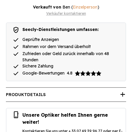
Verkauft von
Ben
(
Einzelperson
)
Verkäufer kontaktieren
verified_user
Seecly-Dienstleistungen umfassen:
done
Geprüfte Anzeigen
done
Rahmen vor dem Versand überholt
done
Zufrieden oder Geld zurück innerhalb von 48
Stunden
done
Sichere Zahlung
done
Google-Bewertungen
4.8
add
PRODUKTDETAILS
phone_iphone
Unsere Optiker helfen Ihnen gerne
weiter!
Kontaktieren Sie uns unter + 33 07 49 39 96 77 oder per E-