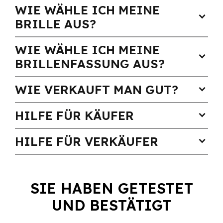
WIE WÄHLE ICH MEINE
expand_more
BRILLE AUS?
WIE WÄHLE ICH MEINE
expand_more
BRILLENFASSUNG AUS?
WIE VERKAUFT MAN GUT?
expand_more
HILFE FÜR KÄUFER
expand_more
HILFE FÜR VERKÄUFER
expand_more
SIE HABEN GETESTET
UND BESTÄTIGT