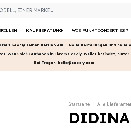
RILLEN
KAUFBERATUNG
WIE FUNKTIONIERT ES ?
tellt Seecly seinen Betrieb ein.
Neue Bestellungen und neue An
tet.
Wenn sich Guthaben in Ihrem Seecly-Wallet befindet, hinterl
Bei Fragen:
hello@seecly.com
Startseite
Alle Lieferante
DIDINA