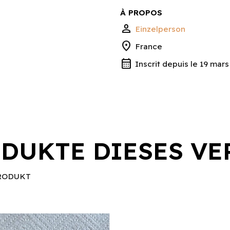
À PROPOS
person
Einzelperson
location_on
France
calendar_month
Inscrit depuis le 19 mar
DUKTE DIESES VE
RODUKT