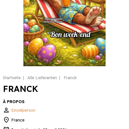
Startseite
Alle Lieferanten
Franck
FRANCK
À PROPOS
person
Einzelperson
location_on
France