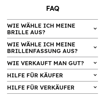
FAQ
WIE WÄHLE ICH MEINE
expand_more
BRILLE AUS?
WIE WÄHLE ICH MEINE
expand_more
BRILLENFASSUNG AUS?
WIE VERKAUFT MAN GUT?
expand_more
HILFE FÜR KÄUFER
expand_more
HILFE FÜR VERKÄUFER
expand_more