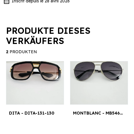
calendar_month
Inscrit depuis le 28 avril 2026
PRODUKTE DIESES
VERKÄUFERS
2
PRODUKTEN
DITA - DITA-131-130
MONTBLANC - MB546S-F 16B 62 16 145 *3