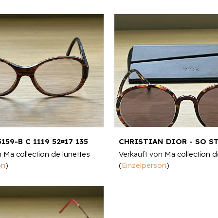
159-B C 1119 52¤17 135
n
Ma collection de lunettes
Verkauft von
Ma collection d
on
)
(
Einzelperson
)