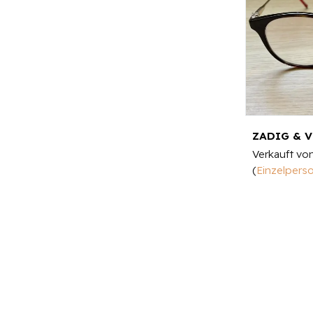
Verkauft vo
(
Einzelpers