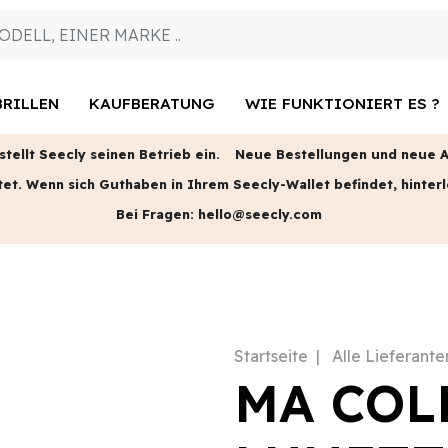
RILLEN
KAUFBERATUNG
WIE FUNKTIONIERT ES ?
tellt Seecly seinen Betrieb ein.
Neue Bestellungen und neue An
tet.
Wenn sich Guthaben in Ihrem Seecly-Wallet befindet, hinterl
Bei Fragen:
hello@seecly.com
Startseite
Alle Lieferante
MA COL