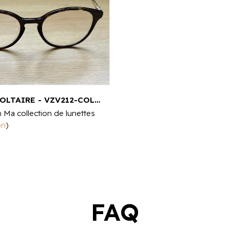
ZADIG & VOLTAIRE - VZV212-COL0722 135
n
Ma collection de lunettes
on
)
FAQ