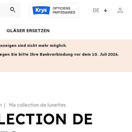
SPRACHE WÄHLEN
person
search
MEIN KO
GLÄSER ERSETZEN
zeigen sind nicht mehr möglich.
egen Sie bitte Ihre Bankverbindung vor dem 10. Juli 2026.
n
Ma collection de lunettes
LECTION DE