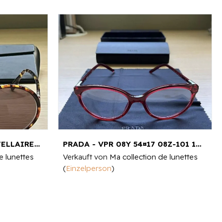
CHRISTIAN DIOR - SO STELLAIRE 2
PRADA - VPR 08Y 54¤17 08Z-101 140
e lunettes
Verkauft von
Ma collection de lunettes
(
Einzelperson
)