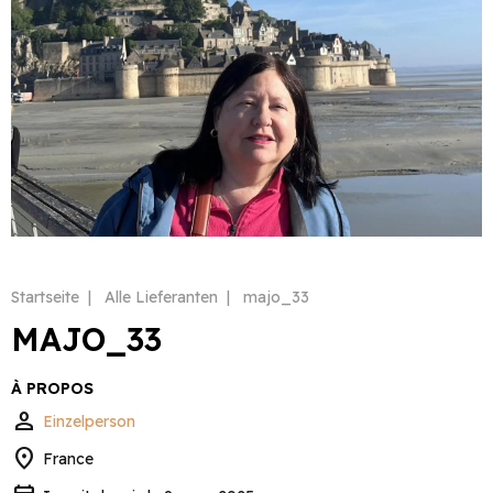
Startseite
Alle Lieferanten
majo_33
MAJO_33
À PROPOS
person
Einzelperson
location_on
France