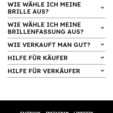
WIE WÄHLE ICH MEINE
expand_more
BRILLE AUS?
WIE WÄHLE ICH MEINE
expand_more
BRILLENFASSUNG AUS?
WIE VERKAUFT MAN GUT?
expand_more
HILFE FÜR KÄUFER
expand_more
HILFE FÜR VERKÄUFER
expand_more