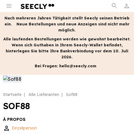
menu
search
person
MEIN
Nach mehreren Jahren Tätigkeit stellt Seecly seinen Betrieb
ein.
Neue Bestellungen und neue Anzeigen sind nicht mehr
möglich.
Alle laufenden Bestellungen werden wie gewohnt bearbeitet.
Wenn sich Guthaben in Ihrem Seecly-Wallet befindet,
hinterlegen Sie bitte Ihre Bankverbindung vor dem 10. Juli
2026.
Bei Fragen:
hello@seecly.com
Startseite
Alle Lieferanten
Sof88
SOF88
À PROPOS
person
Einzelperson