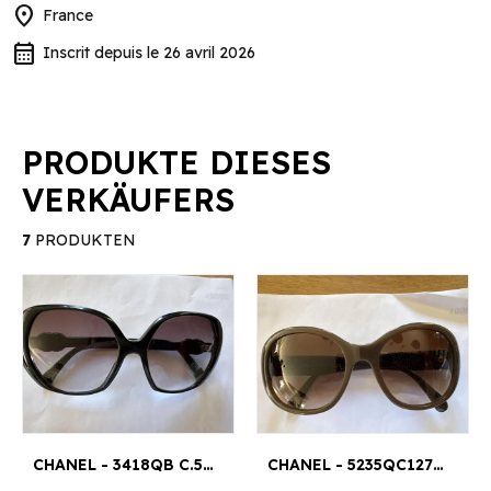
location_on
France
calendar_month
Inscrit depuis le 26 avril 2026
PRODUKTE DIESES
VERKÄUFERS
7
PRODUKTEN
CHANEL - 3418QB C.501 54D26 140
CHANEL - 5235QC1276/3B 56*18 136