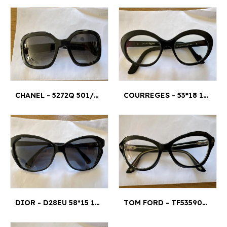
CHANEL - 5272Q 501/S8 55*21 135
COURREGES - 53*18 141 CL1606 0001
DIOR - D28EU 58*15 135
TOM FORD - TF535900353*16 140