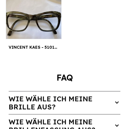
VINCENT KAES - 51019 COL.194 145
FAQ
WIE WÄHLE ICH MEINE
expand_more
BRILLE AUS?
WIE WÄHLE ICH MEINE
expand_more