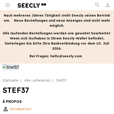
menu
search
person
MEIN
Nach mehreren Jahren Tätigkeit stellt Seecly seinen Betrieb
ein.
Neue Bestellungen und neue Anzeigen sind nicht mehr
möglich.
Alle laufenden Bestellungen werden wie gewohnt bearbeitet.
Wenn sich Guthaben in Ihrem Seecly-Wallet befindet,
hinterlegen Sie bitte Ihre Bankverbindung vor dem 10. Juli
2026.
Bei Fragen:
hello@seecly.com
Startseite
Alle Lieferanten
Stef37
STEF37
À PROPOS
person
Einzelperson