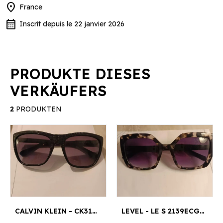
location_on
France
calendar_month
Inscrit depuis le 22 janvier 2026
PRODUKTE DIESES
VERKÄUFERS
2
PRODUKTEN
CALVIN KLEIN - CK3151S00155
LEVEL - LE S 2139ECGR53