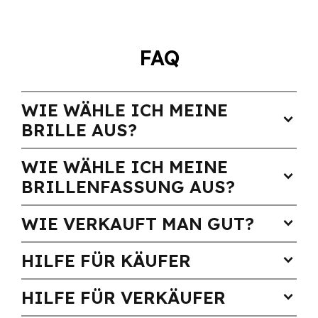
FAQ
WIE WÄHLE ICH MEINE
expand_more
BRILLE AUS?
WIE WÄHLE ICH MEINE
expand_more
BRILLENFASSUNG AUS?
WIE VERKAUFT MAN GUT?
expand_more
HILFE FÜR KÄUFER
expand_more
HILFE FÜR VERKÄUFER
expand_more