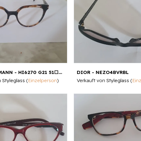
ANA HICKMANN - HI6270 G21 51□18 140
DIOR - NEZO4BVRBL
n
Styleglass
(
Einzelperson
)
Verkauft von
Styleglass
(
Ein