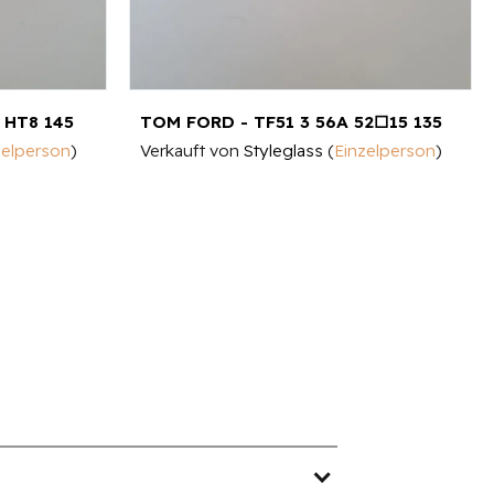
 HT8 145
TOM FORD - TF51 3 56A 52□15 135
zelperson
)
Verkauft von
Styleglass
(
Einzelperson
)
expand_more