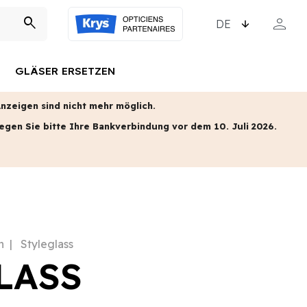
SPRACHE WÄHLEN
person
search
MEIN KO
GLÄSER ERSETZEN
zeigen sind nicht mehr möglich.
egen Sie bitte Ihre Bankverbindung vor dem 10. Juli 2026.
n
Styleglass
LASS