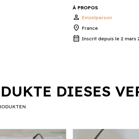
À PROPOS
person
Einzelperson
location_on
France
calendar_month
Inscrit depuis le 2 mars
DUKTE DIESES VE
RODUKTEN