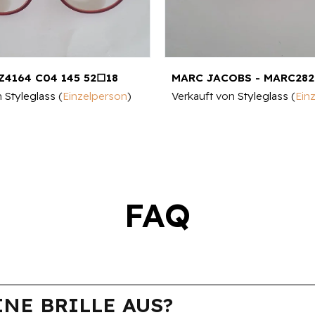
Z4164 C04 145 52□18
MARC JACOBS - MARC282
n
Styleglass
(
Einzelperson
)
Verkauft von
Styleglass
(
Ein
FAQ
NE BRILLE AUS?