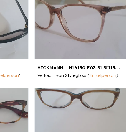
HICKMANN - H16150 E03 51.5□15.5 143
zelperson
)
Verkauft von
Styleglass
(
Einzelperson
)