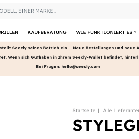
RILLEN
KAUFBERATUNG
WIE FUNKTIONIERT ES ?
tellt Seecly seinen Betrieb ein.
Neue Bestellungen und neue An
tet.
Wenn sich Guthaben in Ihrem Seecly-Wallet befindet, hinterl
Bei Fragen:
hello@seecly.com
Startseite
Alle Lieferante
STYLEG