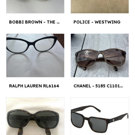
BOBBI BROWN - THE ROWAN/S KE6CC 53¤21 140
POLICE - WESTWING
RALPH LAUREN RL6164
CHANEL - 5185 C1101/3B 58/18