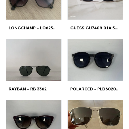
LONGCHAMP - LO625/S 54¤16
GUESS GU7409 01A 54¤15
RAYBAN - RB 3362
POLAROID - PLD6020/FS TUHWJ 57¤17 145