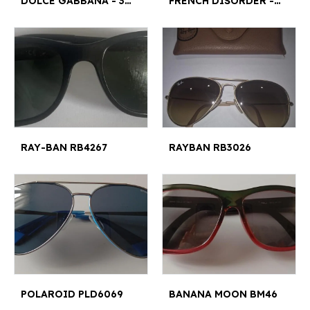
DOLCE GABBANA - 3027
FRENCH DISORDER -FD2503/S 212 57¤14
RAY-BAN RB4267
RAYBAN RB3026
POLAROID PLD6069
BANANA MOON BM46