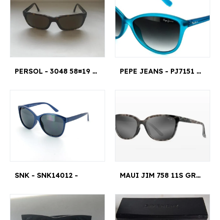
PERSOL - 3048 58¤19 145
PEPE JEANS - PJ7151 - 57/15
SNK - SNK14012 -
MAUI JIM 758 11S GRIS HONI