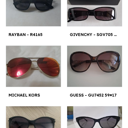
RAYBAN - R4165
GIVENCHY - SGV705 53¤15
MICHAEL KORS
GUESS - GU7452 59¤17