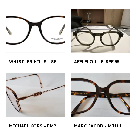
WHISTLER HILLS - SEA TO SKY 01 T50 18-140 HAUTEUR 41 MM ¤18 MM
AFFLELOU - E-SPF 35
MICHAEL KORS - EMPIRE SQUARE 3 - MK3065J 1108
MARC JACOB - MJ1115 55¤19