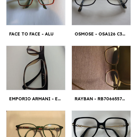
FACE TO FACE - ALU
OSMOSE - OSA126 C3 54□15-140
EMPORIO ARMANI - EA 4115 5802/1W - EA 4115 5802/1W
RAYBAN - RB70665577 S M¤