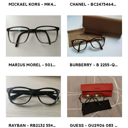
MICKAEL KORS - MK4111U 56¤16
CHANEL - BC24734644 53¤16
MARIUS MOREL - 50111M 53¤17
BURBERRY - B 2255-Q 51¤18
RAYBAN - RB2132 55¤18
GUESS - GU2906 083 55□15 140 55 M¤15 MM