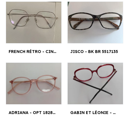
FRENCH RÉTRO - CINDY M 5754 19-143
JISCO - BK BR 5517135
ADRIANA - OPT 18284918145 4.5¤
GABIN ET LÉONIE - GL 2102 51 1 17 140 0821