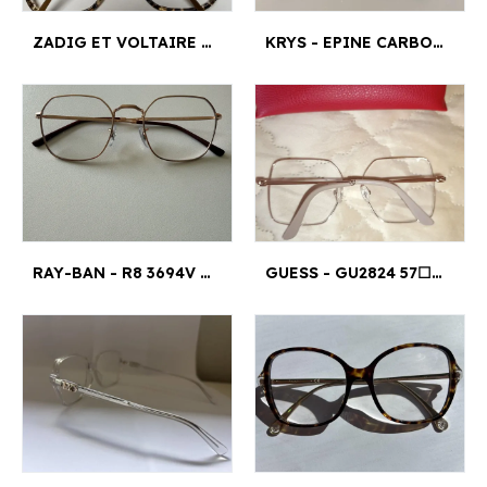
ZADIG ET VOLTAIRE - VZV328 53¤17
KRYS - EPINE CARBONE TB12N45418138 50X48¤
RAY-BAN - R8 3694V JIM 3094 51¤20
GUESS - GU2824 57☐16 140¤16MM