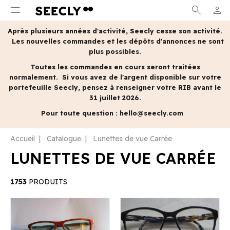
menu
search
person
MON 
Après plusieurs années d'activité, Seecly cesse son activité.
Les nouvelles commandes et les dépôts d'annonces ne sont
plus possibles.
Toutes les commandes en cours seront traitées
normalement.
Si vous avez de l'argent disponible sur votre
portefeuille Seecly, pensez à renseigner votre RIB avant le
31 juillet 2026.
Pour toute question :
hello@seecly.com
Accueil
Catalogue
Lunettes de vue Carrée
LUNETTES DE VUE CARRÉE
1753
PRODUITS