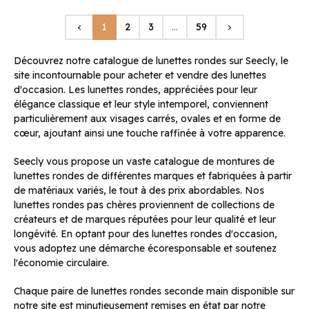
Précédent
Suivant
1
2
3
…
59
keyboard_arrow_left
keyboard_arrow_right
Découvrez notre catalogue de lunettes rondes sur Seecly, le
site incontournable pour acheter et vendre des lunettes
d'occasion. Les lunettes rondes, appréciées pour leur
élégance classique et leur style intemporel, conviennent
particulièrement aux visages carrés, ovales et en forme de
cœur, ajoutant ainsi une touche raffinée à votre apparence.
Seecly vous propose un vaste catalogue de montures de
lunettes rondes de différentes marques et fabriquées à partir
de matériaux variés, le tout à des prix abordables. Nos
lunettes rondes pas chères proviennent de collections de
créateurs et de marques réputées pour leur qualité et leur
longévité. En optant pour des lunettes rondes d'occasion,
vous adoptez une démarche écoresponsable et soutenez
l'économie circulaire.
Chaque paire de lunettes rondes seconde main disponible sur
notre site est minutieusement remises en état par notre