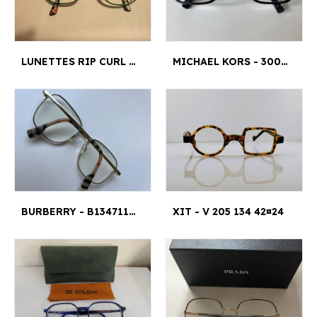
LUNETTES RIP CURL UTX 1.3 - BOA011 48¤18
MICHAEL KORS - 3005 53017 140 60 MM¤2 CM
BURBERRY - B1347110954018140 55 MM¤2 CM
XIT - V 205 134 42¤24