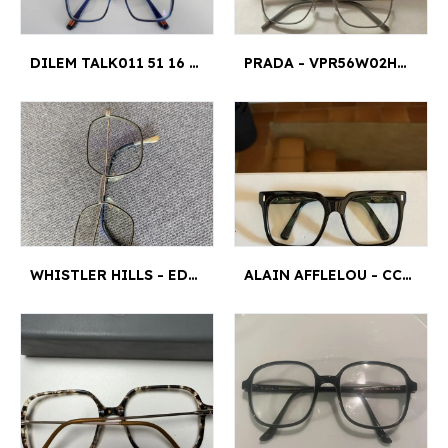
DILEM TALK011 51 16 - TALK011 BLEU JASPÉ 51¤16
PRADA - VPR56W02H101 54¤19
WHISTLER HILLS - EDGEWATER IC3956
ALAIN AFFLELOU - CC303SUEC - CC303SUEC