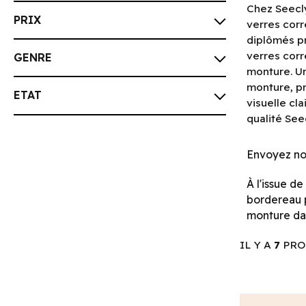
Chez Seecly
PRIX
verres corr
diplômés pr
verres corr
GENRE
monture. Un
monture, pr
ETAT
visuelle cla
qualité See
Envoyez no
À l'issue d
bordereau 
monture dan
IL Y A
7
PRO