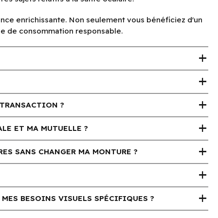
ience enrichissante. Non seulement vous bénéficiez d'un
mode de consommation responsable.
add
add
add
 TRANSACTION ?
add
LE ET MA MUTUELLE ?
add
IRES SANS CHANGER MA MONTURE ?
add
add
 MES BESOINS VISUELS SPÉCIFIQUES ?