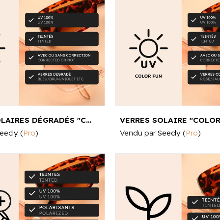
VERRES SOLAIRES DÉGRADÉS "COLOR FUN" AVEC OU SANS CORRECTION
eecly
(
Pro
)
Vendu par
Seecly
(
Pro
)