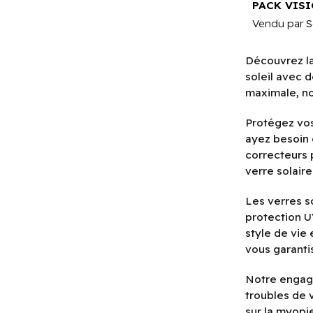
Vendu par
S
Découvrez la
soleil avec 
maximale, no
Protégez vos
ayez besoin 
correcteurs 
verre solair
Les verres s
protection U
style de vie
vous garantis
Notre engage
troubles de 
sur la myopie