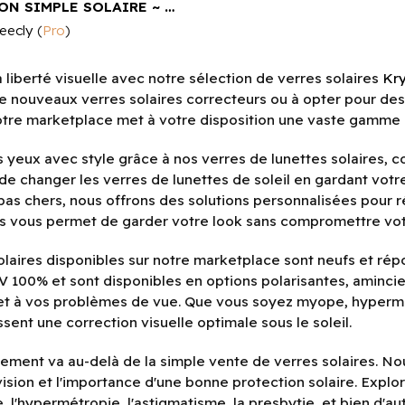
PACK VISION SIMPLE SOLAIRE ~ ECO-PRESTIGE (VERRES SEULS)
eecly
(
Pro
)
 liberté visuelle avec notre sélection de verres solaires
Kr
de nouveaux verres solaires correcteurs ou à opter pour des
tre marketplace met à votre disposition une vaste gamme 
 yeux avec style grâce à nos verres de lunettes solaires, co
de changer les verres de lunettes de soleil en gardant votr
pas chers, nous offrons des solutions personnalisées pour
es vous permet de garder votre look sans compromettre votre
olaires disponibles sur notre marketplace sont neufs et répo
V 100% et sont disponibles en options polarisantes, aminci
 et à vos problèmes de vue. Que vous soyez myope, hyperm
sent une correction visuelle optimale sous le soleil.
ment va au-delà de la simple vente de verres solaires. Nou
vision et l'importance d'une bonne protection solaire. Explo
, l'hypermétropie, l'astigmatisme, la presbytie, et bien d'autr