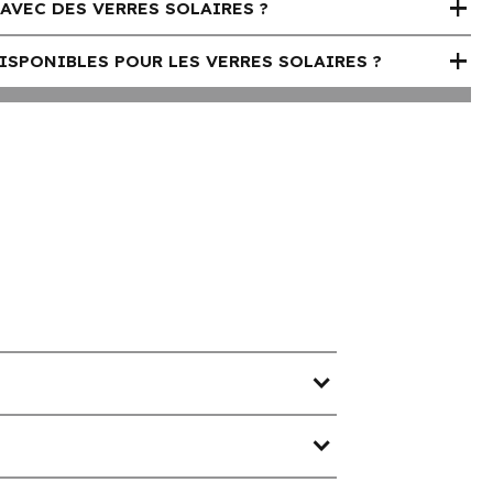
add
AVEC DES VERRES SOLAIRES ?
add
ISPONIBLES POUR LES VERRES SOLAIRES ?
expand_more
expand_more