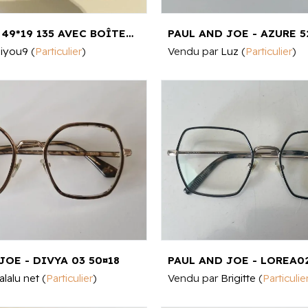
PAUL&JOE 49*19 135 AVEC BOÎTE ET CHIFFON - 49*19 135 49¤19
iyou9
(
Particulier
)
Vendu par
Luz
(
Particulier
)
JOE - DIVYA 03 50¤18
PAUL AND JOE - LOREA02
alalu net
(
Particulier
)
Vendu par
Brigitte
(
Particulie