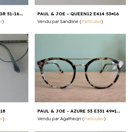
PAUL & JOE FAUVE 21 ROGR 51-16 135 - FAUVE 21 ROGR 51-16 135 51¤16
PAUL & JOE - QUEEN12 E414 53¤16
er
)
Vendu par
Sandrine
(
Particulier
)
¤18
PAUL & JOE - AZURE 53 E331 49¤19 135
er
)
Vendu par
Agathecjn
(
Particulier
)