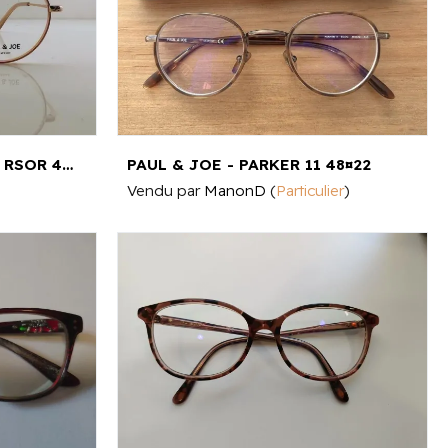
PAUL & JOE - AURORE 04 RSOR 49¤21
PAUL & JOE - PARKER 11 48¤22
Vendu par
ManonD
(
Particulier
)