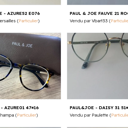
E - AZURE52 E076
ersailles
(
Particulier
)
Vendu par
Vbart33
(
Particuli
- AZURE01 47¤16
PAUL&JOE - DAISY 31 51
hampa
(
Particulier
)
Vendu par
Paulette
(
Particuli