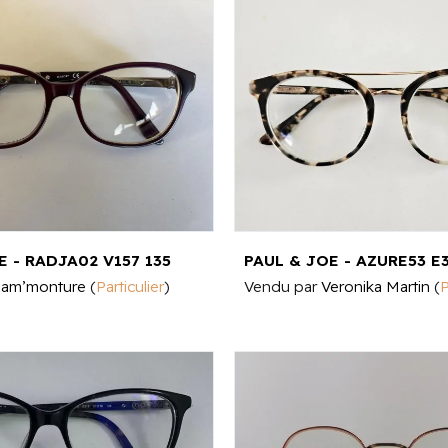
E - RADJA02 V157 135
am’monture
(
Particulier
)
Vendu par
Veronika Martin
(
P