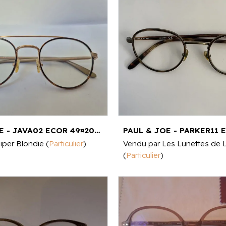
PAUL & JOE - JAVA02 ECOR 49¤20 140
iper Blondie
(
Particulier
)
Vendu par
Les Lunettes de 
(
Particulier
)