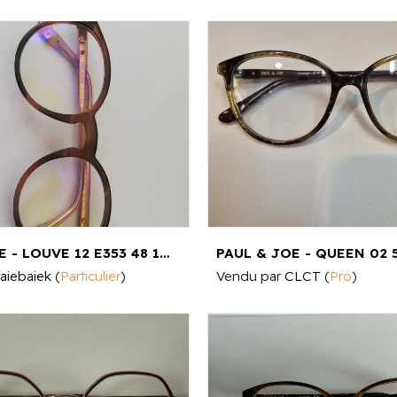
PAUL & JOE - LOUVE 12 E353 48 19 138
PAUL & JOE - QUEEN 02 
aiebaiek
(
Particulier
)
Vendu par
CLCT
(
Pro
)