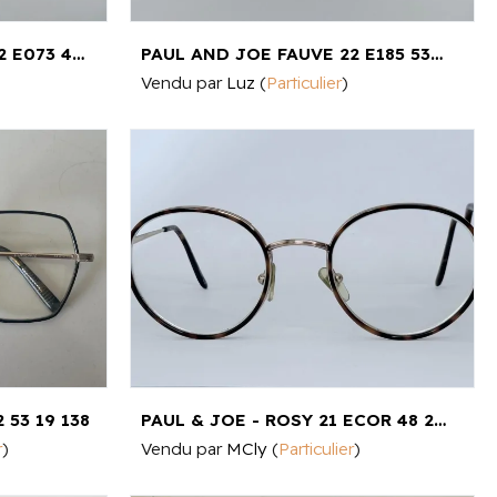
PAUL AND JOE - AZURE 52 E073 49 17 135
PAUL AND JOE FAUVE 22 E185 53□16 135
Vendu par
Luz
(
Particulier
)
 53 19 138
PAUL & JOE - ROSY 21 ECOR 48 20 135
r
)
Vendu par
MCly
(
Particulier
)