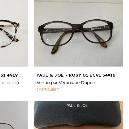
PAUL & JOE - AZURE53 E331 4919 135 4,5¤1,5
PAUL & JOE - ROSY 01 ECVI 54¤16
articulier
)
Vendu par
Véronique Dupont
(
Particulier
)