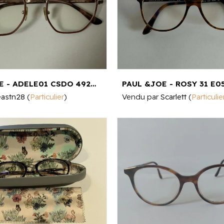
PAUL & JOE - ADELE01 CSDO 4920 140 5CM ¤2CM
eastn28
(
Particulier
)
Vendu par
Scarlett
(
Particulie