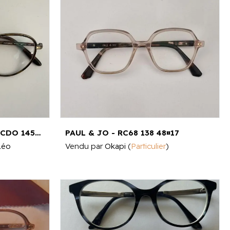
PAUL & JOE - PARKER11 ECDO 145 48¤22
PAUL & JO - RC68 138 48¤17
Léo
Vendu par
Okapi
(
Particulier
)