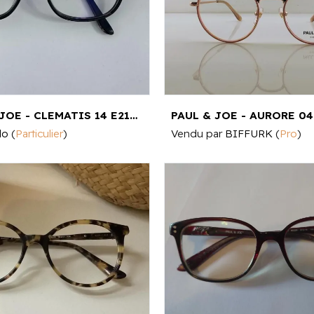
PAUL AND JOE - CLEMATIS 14 E219 51¤16
lo
(
Particulier
)
Vendu par
BIFFURK
(
Pro
)