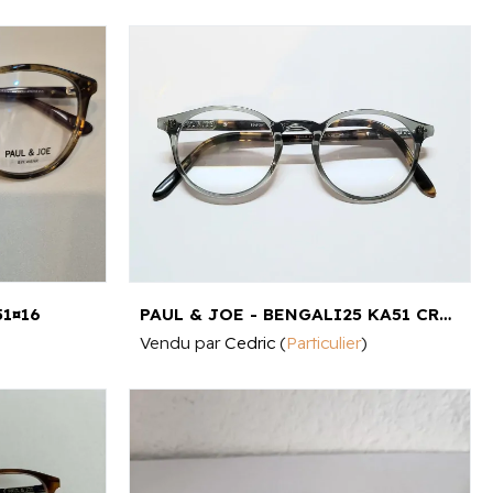
51¤16
PAUL & JOE - BENGALI25 KA51 CRISTAL KAKI 3662097343650 47¤20
Vendu par
Cedric
(
Particulier
)