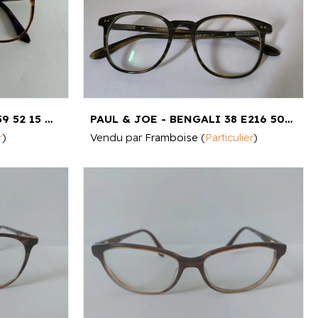
PAUL &JOE - ROSY 31 E059 52 15 140 50 MM¤15
PAUL & JOE - BENGALI 38 E216 50 Q 19 145 5CM¤140
r
)
Vendu par
Framboise
(
Particulier
)