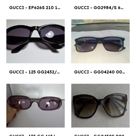
GUCCI - EP626S 210 130 56¤19
GUCCI - GG2984/S 67¤13
GUCCI - 125 GG2432/S 3 XA
GUCCI - GG04240 005 58/16 145