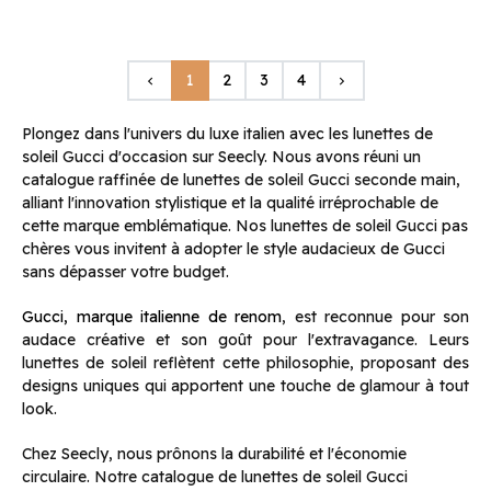
Précédent
Suivant
1
2
3
4
keyboard_arrow_left
keyboard_arrow_right
Plongez dans l'univers du luxe italien avec les lunettes de
soleil Gucci d'occasion sur Seecly. Nous avons réuni un
catalogue raffinée de lunettes de soleil Gucci seconde main,
alliant l'innovation stylistique et la qualité irréprochable de
cette marque emblématique. Nos lunettes de soleil Gucci pas
chères vous invitent à adopter le style audacieux de Gucci
sans dépasser votre budget.
Gucci, marque italienne de renom
, est reconnue pour son
audace créative et son goût pour l'extravagance. Leurs
lunettes de soleil reflètent cette philosophie, proposant des
designs uniques qui apportent une touche de glamour à tout
look.
Chez Seecly, nous prônons la durabilité et l'économie
circulaire. Notre catalogue de lunettes de soleil Gucci