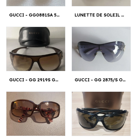
GUCCI - GG0881SA 59¤19
LUNETTE DE SOLEIL GUCCI - CG RDSPA 58¤13130
GUCCI - GG 2919S GTH
GUCCI - GG 2875/S OSRJJ 125