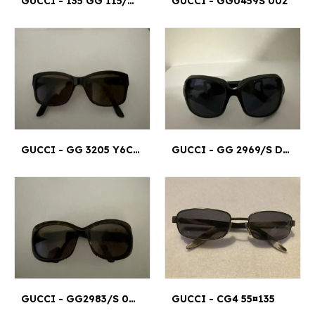
GUCCI - 135 GG 115/NS 5102
GUCCI - GG0459S 002
GUCCI - GG 3205 Y6C 140
GUCCI - GG 2969/S D28BM
GUCCI - GG2983/S 086CC 58¤14
GUCCI - CG4 55¤135