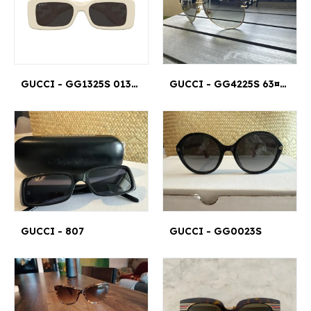
GUCCI - GG1325S 013 54X35MN ¤19MN
GUCCI - GG4225S 63¤11
GUCCI - 807
GUCCI - GG0023S