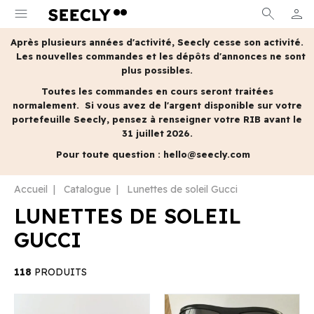
menu
search
person
MON 
Après plusieurs années d'activité, Seecly cesse son activité.
Les nouvelles commandes et les dépôts d'annonces ne sont
plus possibles.
Toutes les commandes en cours seront traitées
normalement.
Si vous avez de l'argent disponible sur votre
portefeuille Seecly, pensez à renseigner votre RIB avant le
31 juillet 2026.
Pour toute question :
hello@seecly.com
Accueil
Catalogue
Lunettes de soleil Gucci
LUNETTES DE SOLEIL
GUCCI
118
PRODUITS