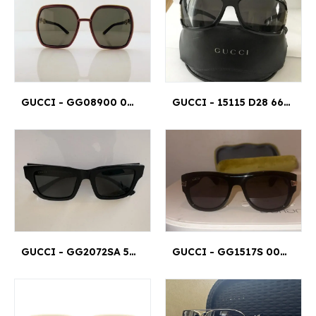
GUCCI - GG08900 003 55¤19
GUCCI - 15115 D28 66 16 120
GUCCI - GG2072SA 52¤21
GUCCI - GG1517S 001 54¤19