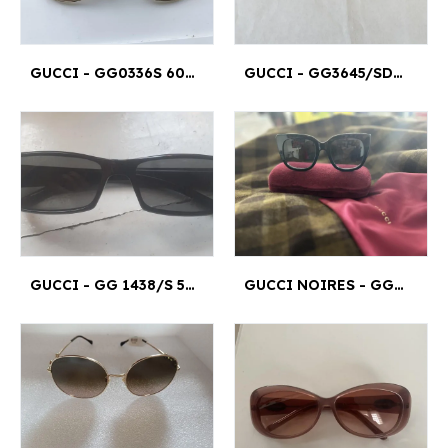
GUCCI - GG0336S 60¤13
GUCCI - GG3645/SDWJHA 56¤15
GUCCI - GG 1438/S 584 53¤15
GUCCI NOIRES - GG0163SN