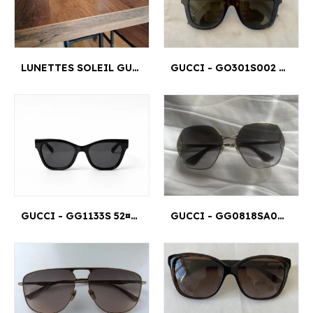
LUNETTES SOLEIL GUCCI - GG 3751/S 56¤18MM
GUCCI - GO301S002 51¤21
GUCCI - GG1133S 52¤18
GUCCI - GG0818SA005 63¤17