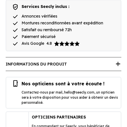
verified_user
Services Seecly inclus :
done
Annonces vérifiées
done
Montures reconditionnées avant expédition
done
Satisfait ou remboursé 72h
done
Paiement sécurisé
done
Avis Google
4.8
add
INFORMATIONS DU PRODUIT
phone_iphone
Nos opticiens sont à votre écoute !
Contactez-nous par mail,
hello@seecly.com
, un opticien
sera à votre disposition pour vous aider à obtenir un devis
personnalisé.
OPTICIENS PARTENAIRES
En commandant sur Seecly, vous bénéficiez de