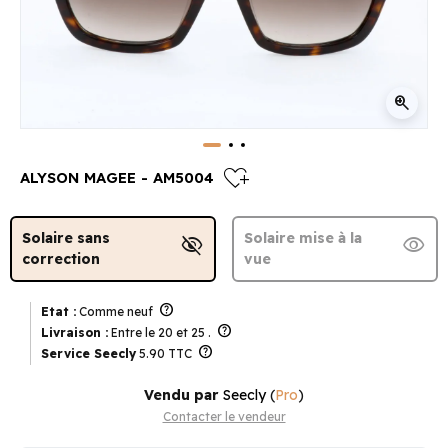
zoom_in
heart_plus
ALYSON MAGEE - AM5004
Solaire sans
Solaire mise à la
visibility_off
visibility
correction
vue
help
Etat :
Comme neuf
help
Livraison :
Entre le 20 et 25 .
help
Service Seecly
5.90 TTC
Vendu par
Seecly
(
Pro
)
Contacter le vendeur