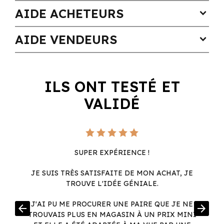
AIDE ACHETEURS
expand_more
AIDE VENDEURS
expand_more
ILS ONT TESTÉ ET
VALIDÉ
SUPER EXPÉRIENCE !
JE SUIS TRÈS SATISFAITE DE MON ACHAT, JE
TROUVE L'IDÉE GÉNIALE.
R
J'AI PU ME PROCURER UNE PAIRE QUE JE NE
arrow_back
arrow_forward
.
TROUVAIS PLUS EN MAGASIN À UN PRIX MINI
.