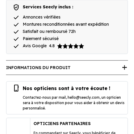
verified_user
Services Seecly inclus :
done
Annonces vérifiées
done
Montures reconditionnées avant expédition
done
Satisfait ou remboursé 72h
done
Paiement sécurisé
done
Avis Google
4.8
add
INFORMATIONS DU PRODUIT
phone_iphone
Nos opticiens sont à votre écoute !
Contactez-nous par mail,
hello@seecly.com
, un opticien
sera à votre disposition pour vous aider à obtenir un devis
personnalisé.
OPTICIENS PARTENAIRES
En commandant sur Seecly, vous bénéficiez de