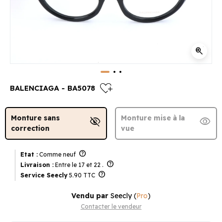
zoom_in
heart_plus
BALENCIAGA - BA5078
Monture sans
Monture mise à la
visibility_off
visibility
correction
vue
help
Etat :
Comme neuf
help
Livraison :
Entre le 17 et 22 .
help
Service Seecly
5.90 TTC
Vendu par
Seecly
(
Pro
)
Contacter le vendeur