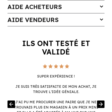
AIDE ACHETEURS
expand_more
AIDE VENDEURS
expand_more
ILS ONT TESTÉ ET
VALIDÉ
SUPER EXPÉRIENCE !
JE SUIS TRÈS SATISFAITE DE MON ACHAT, JE
TROUVE L'IDÉE GÉNIALE.
R
J'AI PU ME PROCURER UNE PAIRE QUE JE NE
arrow_back
arrow_forward
.
TROUVAIS PLUS EN MAGASIN À UN PRIX MINI
.