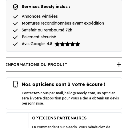
verified_user
Services Seecly inclus :
done
Annonces vérifiées
done
Montures reconditionnées avant expédition
done
Satisfait ou remboursé 72h
done
Paiement sécurisé
done
Avis Google
4.8
add
INFORMATIONS DU PRODUIT
phone_iphone
Nos opticiens sont à votre écoute !
Contactez-nous par mail,
hello@seecly.com
, un opticien
sera à votre disposition pour vous aider à obtenir un devis
personnalisé.
OPTICIENS PARTENAIRES
En commandant sur Seecly, vous bénéficiez de