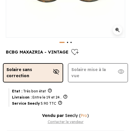
zoom_in
heart_plus
BCBG MAXAZRIA - VINTAGE
Solaire sans
Solaire mise à la
visibility_off
visibility
correction
vue
help
Etat :
Très bon état
help
Livraison :
Entre le 19 et 24 .
help
Service Seecly
5.90 TTC
Vendu par
Seecly
(
Pro
)
Contacter le vendeur