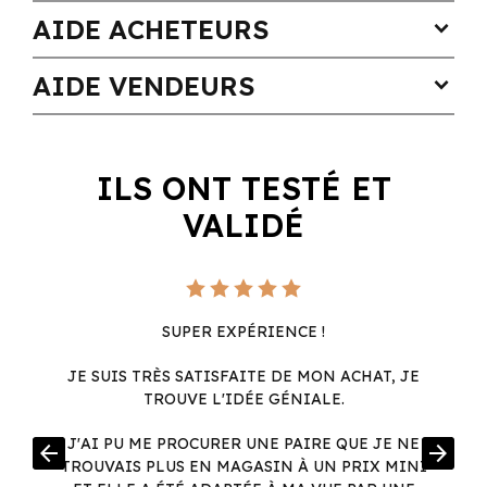
AIDE ACHETEURS
expand_more
AIDE VENDEURS
expand_more
ILS ONT TESTÉ ET
VALIDÉ
SUPER EXPÉRIENCE !
JE SUIS TRÈS SATISFAITE DE MON ACHAT, JE
TROUVE L'IDÉE GÉNIALE.
R
J'AI PU ME PROCURER UNE PAIRE QUE JE NE
arrow_back
arrow_forward
.
TROUVAIS PLUS EN MAGASIN À UN PRIX MINI
.