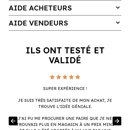
AIDE ACHETEURS
expand_more
AIDE VENDEURS
expand_more
ILS ONT TESTÉ ET
VALIDÉ
SUPER EXPÉRIENCE !
JE SUIS TRÈS SATISFAITE DE MON ACHAT, JE
TROUVE L'IDÉE GÉNIALE.
R
J'AI PU ME PROCURER UNE PAIRE QUE JE NE
arrow_back
arrow_forward
.
TROUVAIS PLUS EN MAGASIN À UN PRIX MINI
.