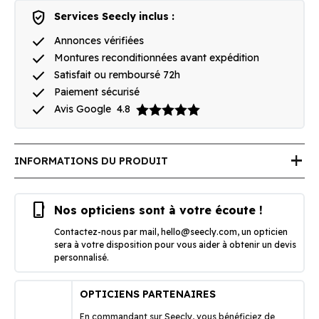
verified_user
Services Seecly inclus :
done
Annonces vérifiées
done
Montures reconditionnées avant expédition
done
Satisfait ou remboursé 72h
done
Paiement sécurisé
done
Avis Google
4.8
add
INFORMATIONS DU PRODUIT
phone_iphone
Nos opticiens sont à votre écoute !
Contactez-nous par mail,
hello@seecly.com
, un opticien
sera à votre disposition pour vous aider à obtenir un devis
personnalisé.
OPTICIENS PARTENAIRES
En commandant sur Seecly, vous bénéficiez de