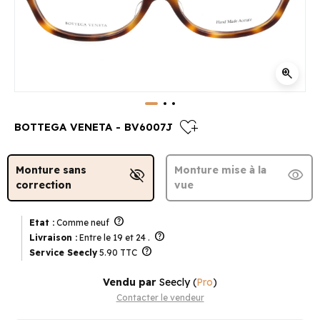
zoom_in
heart_plus
BOTTEGA VENETA - BV6007J
Monture sans
Monture mise à la
visibility_off
visibility
correction
vue
help
Etat :
Comme neuf
help
Livraison :
Entre le 19 et 24 .
help
Service Seecly
5.90 TTC
Vendu par
Seecly
(
Pro
)
Contacter le vendeur