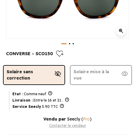
zoom_in
heart_plus
CONVERSE - SCO150
Solaire sans
Solaire mise à la
visibility_off
visibility
correction
vue
help
Etat :
Comme neuf
help
Livraison :
Entre le 16 et 21 .
help
Service Seecly
5.90 TTC
Vendu par
Seecly
(
Pro
)
Contacter le vendeur