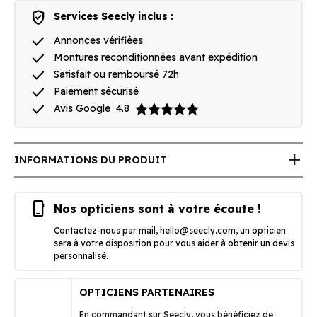
verified_user
Services Seecly inclus :
done
Annonces vérifiées
done
Montures reconditionnées avant expédition
done
Satisfait ou remboursé 72h
done
Paiement sécurisé
done
Avis Google
4.8
add
INFORMATIONS DU PRODUIT
phone_iphone
Nos opticiens sont à votre écoute !
Contactez-nous par mail,
hello@seecly.com
, un opticien
sera à votre disposition pour vous aider à obtenir un devis
personnalisé.
OPTICIENS PARTENAIRES
En commandant sur Seecly, vous bénéficiez de