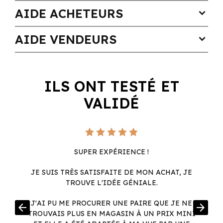
AIDE ACHETEURS
expand_more
AIDE VENDEURS
expand_more
ILS ONT TESTÉ ET
VALIDÉ
SUPER EXPÉRIENCE !
JE SUIS TRÈS SATISFAITE DE MON ACHAT, JE
TROUVE L'IDÉE GÉNIALE.
R
J'AI PU ME PROCURER UNE PAIRE QUE JE NE
arrow_back
arrow_forward
.
TROUVAIS PLUS EN MAGASIN À UN PRIX MINI
.