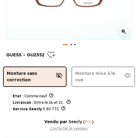
zoom_in
heart_plus
GUESS - GU2352
Monture sans
Monture mise à la
visibility_off
visibility
correction
vue
help
Etat :
Comme neuf
help
Livraison :
Entre le 16 et 21 .
help
Service Seecly
5.90 TTC
Vendu par
Seecly
(
Pro
)
Contacter le vendeur