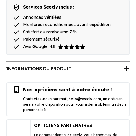
verified_user
Services Seecly inclus :
done
Annonces vérifiées
done
Montures reconditionnées avant expédition
done
Satisfait ou remboursé 72h
done
Paiement sécurisé
done
Avis Google
4.8
add
INFORMATIONS DU PRODUIT
phone_iphone
Nos opticiens sont à votre écoute !
Contactez-nous par mail,
hello@seecly.com
, un opticien
sera à votre disposition pour vous aider à obtenir un devis
personnalisé.
OPTICIENS PARTENAIRES
En commandant sur Seecly, vous bénéficiez de