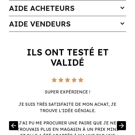
AIDE ACHETEURS
expand_more
AIDE VENDEURS
expand_more
ILS ONT TESTÉ ET
VALIDÉ
SUPER EXPÉRIENCE !
JE SUIS TRÈS SATISFAITE DE MON ACHAT, JE
TROUVE L'IDÉE GÉNIALE.
R
J'AI PU ME PROCURER UNE PAIRE QUE JE NE
arrow_back
arrow_forward
.
TROUVAIS PLUS EN MAGASIN À UN PRIX MINI
.