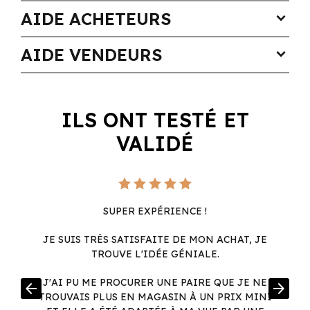
AIDE ACHETEURS
expand_more
AIDE VENDEURS
expand_more
ILS ONT TESTÉ ET
VALIDÉ
SUPER EXPÉRIENCE !
JE SUIS TRÈS SATISFAITE DE MON ACHAT, JE
TROUVE L'IDÉE GÉNIALE.
R
J'AI PU ME PROCURER UNE PAIRE QUE JE NE
arrow_back
arrow_forward
.
TROUVAIS PLUS EN MAGASIN À UN PRIX MINI
.