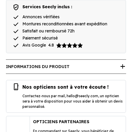
verified_user
Services Seecly inclus :
done
Annonces vérifiées
done
Montures reconditionnées avant expédition
done
Satisfait ou remboursé 72h
done
Paiement sécurisé
done
Avis Google
4.8
add
INFORMATIONS DU PRODUIT
phone_iphone
Nos opticiens sont à votre écoute !
Contactez-nous par mail,
hello@seecly.com
, un opticien
sera à votre disposition pour vous aider à obtenir un devis
personnalisé.
OPTICIENS PARTENAIRES
En commandant sur Seecly, vous bénéficiez de