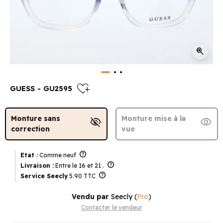
zoom_in
heart_plus
GUESS - GU2595
Monture sans
Monture mise à la
visibility_off
visibility
correction
vue
help
Etat :
Comme neuf
help
Livraison :
Entre le 16 et 21 .
help
Service Seecly
5.90 TTC
Vendu par
Seecly
(
Pro
)
Contacter le vendeur