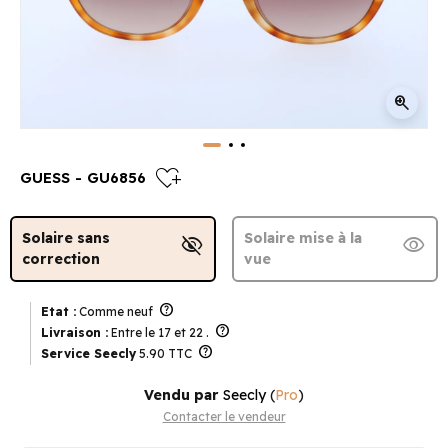
zoom_in
heart_plus
GUESS - GU6856
Solaire sans
Solaire mise à la
visibility_off
visibility
correction
vue
help
Etat :
Comme neuf
help
Livraison :
Entre le 17 et 22 .
help
Service Seecly
5.90 TTC
Vendu par
Seecly
(
Pro
)
Contacter le vendeur