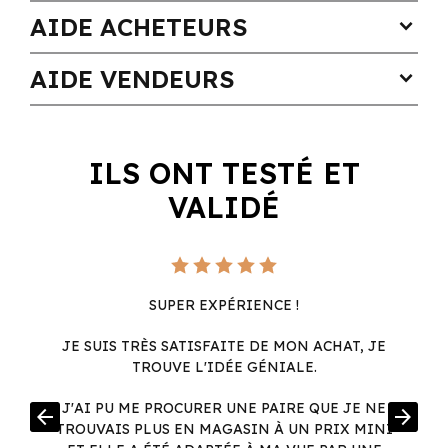
AIDE ACHETEURS
expand_more
AIDE VENDEURS
expand_more
ILS ONT TESTÉ ET
VALIDÉ
SUPER EXPÉRIENCE !
JE SUIS TRÈS SATISFAITE DE MON ACHAT, JE
TROUVE L'IDÉE GÉNIALE.
R
J'AI PU ME PROCURER UNE PAIRE QUE JE NE
arrow_back
arrow_forward
.
TROUVAIS PLUS EN MAGASIN À UN PRIX MINI
.