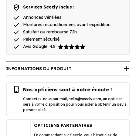
verified_user
Services Seecly inclus :
done
Annonces vérifiées
done
Montures reconditionnées avant expédition
done
Satisfait ou remboursé 72h
done
Paiement sécurisé
done
Avis Google
4.8
add
INFORMATIONS DU PRODUIT
phone_iphone
Nos opticiens sont à votre écoute !
Contactez-nous par mail,
hello@seecly.com
, un opticien
sera à votre disposition pour vous aider à obtenir un devis
personnalisé.
OPTICIENS PARTENAIRES
En commandant sur Seecly, vous bénéficiez de