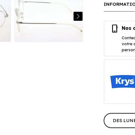
INFORMATIO
phone_iphone
Nos o
Contac
votre 
person
DES LUN