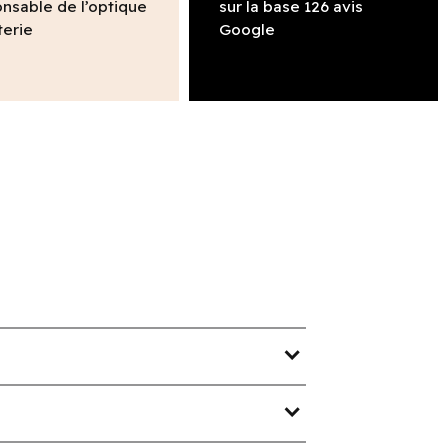
nsable de l’optique
sur la base 126 avis
terie
Google
expand_more
expand_more