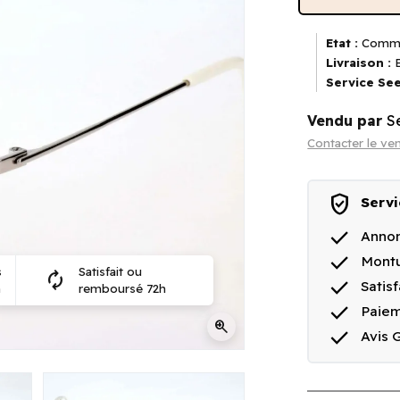
Etat :
Comme
Livraison :
E
Service See
Vendu par
S
Contacter le ve
verified_user
Servi
done
Annon
done
Montu
s
Satisfait ou
autorenew
done
Satis
n
remboursé 72h
done
Paiem
zoom_in
done
Avis