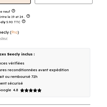
help
 neuf
help
ntre le 19 et 24 .
help
cly
5.90 TTC
eecly
(
Pro
)
ndeur
ces Seecly inclus :
ces vérifiées
res reconditionnées avant expédition
fait ou remboursé 72h
ent sécurisé
 Google
4.8