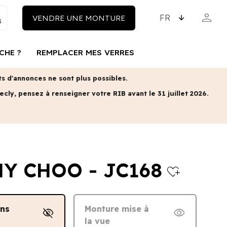
CHOISISSEZ LA LAN
person
VENDRE UNE MONTURE
MON COM
CHE ?
REMPLACER MES VERRES
 d'annonces ne sont plus possibles.
ecly, pensez à renseigner votre RIB avant le 31 juillet 2026.
Y CHOO - JC168
heart_plus
ans
Monture mise à
visibility_off
visibility
la vue