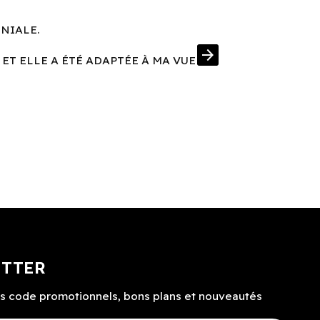
ÉNIALE.
UNE MONT
arrow_forward
 ET ELLE A ÉTÉ ADAPTÉE À MA VUE
J'AI EN PRIM
ETTER
s code promotionnels, bons plans et nouveautés