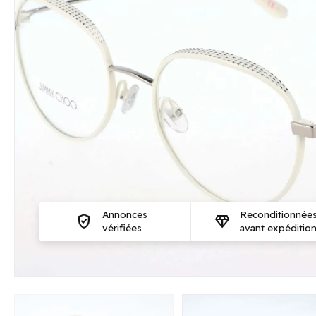
Annonces
Reconditionnée
verified_user
diamond
vérifiées
avant expéditio