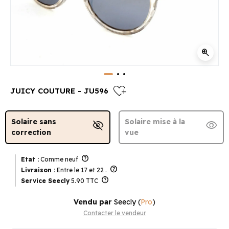
zoom_in
heart_plus
JUICY COUTURE - JU596
Solaire sans
Solaire mise à la
visibility_off
visibility
correction
vue
help
Etat :
Comme neuf
help
Livraison :
Entre le 17 et 22 .
help
Service Seecly
5.90 TTC
Vendu par
Seecly
(
Pro
)
Contacter le vendeur