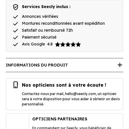
verified_user
Services Seecly inclus :
done
Annonces vérifiées
done
Montures reconditionnées avant expédition
done
Satisfait ou remboursé 72h
done
Paiement sécurisé
done
Avis Google
4.8
add
INFORMATIONS DU PRODUIT
phone_iphone
Nos opticiens sont à votre écoute !
Contactez-nous par mail,
hello@seecly.com
, un opticien
sera à votre disposition pour vous aider à obtenir un devis
personnalisé.
OPTICIENS PARTENAIRES
En commandant sur Seecly, vous bénéficiez de