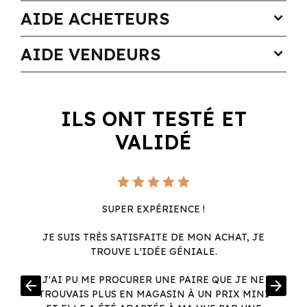
AIDE ACHETEURS
expand_more
AIDE VENDEURS
expand_more
ILS ONT TESTÉ ET
VALIDÉ
SUPER EXPÉRIENCE !
JE SUIS TRÈS SATISFAITE DE MON ACHAT, JE
TROUVE L'IDÉE GÉNIALE.
R
J'AI PU ME PROCURER UNE PAIRE QUE JE NE
arrow_back
arrow_forward
.
TROUVAIS PLUS EN MAGASIN À UN PRIX MINI
.