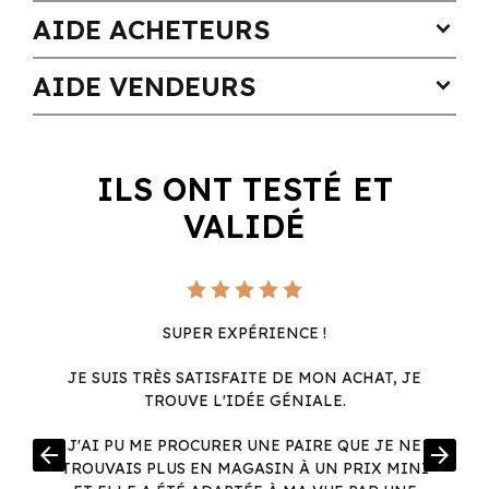
AIDE ACHETEURS
expand_more
AIDE VENDEURS
expand_more
ILS ONT TESTÉ ET
VALIDÉ
SUPER EXPÉRIENCE !
JE SUIS TRÈS SATISFAITE DE MON ACHAT, JE
TROUVE L'IDÉE GÉNIALE.
R
J'AI PU ME PROCURER UNE PAIRE QUE JE NE
arrow_back
arrow_forward
.
TROUVAIS PLUS EN MAGASIN À UN PRIX MINI
.