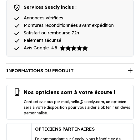
verified_user
Services Seecly inclus :
done
Annonces vérifiées
done
Montures reconditionnées avant expédition
done
Satisfait ou remboursé 72h
done
Paiement sécurisé
done
Avis Google
4.8
add
INFORMATIONS DU PRODUIT
phone_iphone
Nos opticiens sont à votre écoute !
Contactez-nous par mail,
hello@seecly.com
, un opticien
sera à votre disposition pour vous aider à obtenir un devis
personnalisé.
OPTICIENS PARTENAIRES
En commandant sur Seecly, vous bénéficiez de