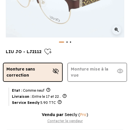
zoom_in
heart_plus
LIU JO - LJ2112
Monture sans
Monture mise à la
visibility_off
visibility
correction
vue
help
Etat :
Comme neuf
help
Livraison :
Entre le 17 et 22 .
help
Service Seecly
5.90 TTC
Vendu par
Seecly
(
Pro
)
Contacter le vendeur