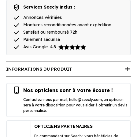
verified_user
Services Seecly inclus :
done
Annonces vérifiées
done
Montures reconditionnées avant expédition
done
Satisfait ou remboursé 72h
done
Paiement sécurisé
done
Avis Google
4.8
add
INFORMATIONS DU PRODUIT
phone_iphone
Nos opticiens sont à votre écoute !
Contactez-nous par mail,
hello@seecly.com
, un opticien
sera à votre disposition pour vous aider à obtenir un devis
personnalisé.
OPTICIENS PARTENAIRES
En commandant sur Seecly, vous bénéficiez de