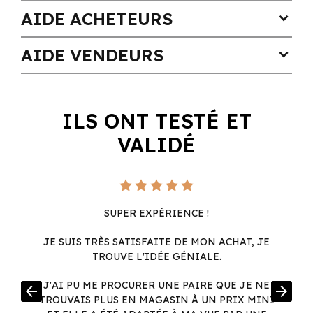
AIDE ACHETEURS
expand_more
AIDE VENDEURS
expand_more
ILS ONT TESTÉ ET
VALIDÉ
SUPER EXPÉRIENCE !
JE SUIS TRÈS SATISFAITE DE MON ACHAT, JE
TROUVE L'IDÉE GÉNIALE.
R
J'AI PU ME PROCURER UNE PAIRE QUE JE NE
arrow_back
arrow_forward
.
TROUVAIS PLUS EN MAGASIN À UN PRIX MINI
.