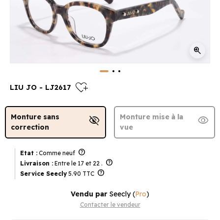
zoom_in
heart_plus
LIU JO - LJ2617
Monture sans
Monture mise à la
visibility_off
visibility
correction
vue
help
Etat :
Comme neuf
help
Livraison :
Entre le 17 et 22 .
help
Service Seecly
5.90 TTC
Vendu par
Seecly
(
Pro
)
Contacter le vendeur