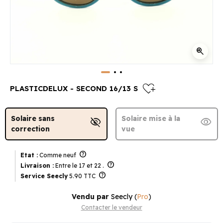
zoom_in
heart_plus
PLASTICDELUX - SECOND 16/13 S
Solaire sans
Solaire mise à la
visibility_off
visibility
correction
vue
help
Etat :
Comme neuf
help
Livraison :
Entre le 17 et 22 .
help
Service Seecly
5.90 TTC
Vendu par
Seecly
(
Pro
)
Contacter le vendeur