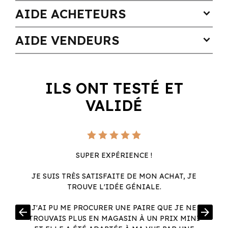
AIDE ACHETEURS
expand_more
AIDE VENDEURS
expand_more
ILS ONT TESTÉ ET
VALIDÉ
SUPER EXPÉRIENCE !
JE SUIS TRÈS SATISFAITE DE MON ACHAT, JE
TROUVE L'IDÉE GÉNIALE.
R
J'AI PU ME PROCURER UNE PAIRE QUE JE NE
arrow_back
arrow_forward
.
TROUVAIS PLUS EN MAGASIN À UN PRIX MINI
.