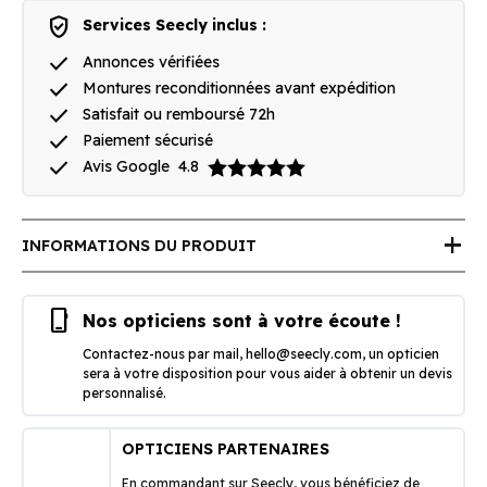
verified_user
Services Seecly inclus :
done
Annonces vérifiées
done
Montures reconditionnées avant expédition
done
Satisfait ou remboursé 72h
done
Paiement sécurisé
done
Avis Google
4.8
add
INFORMATIONS DU PRODUIT
phone_iphone
Nos opticiens sont à votre écoute !
Contactez-nous par mail,
hello@seecly.com
, un opticien
sera à votre disposition pour vous aider à obtenir un devis
personnalisé.
OPTICIENS PARTENAIRES
En commandant sur Seecly, vous bénéficiez de