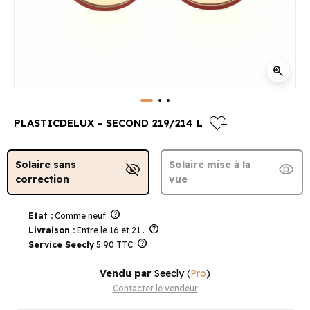
zoom_in
heart_plus
PLASTICDELUX - SECOND 219/214 L
Solaire sans
Solaire mise à la
visibility_off
visibility
correction
vue
help
Etat :
Comme neuf
help
Livraison :
Entre le 16 et 21 .
help
Service Seecly
5.90 TTC
Vendu par
Seecly
(
Pro
)
Contacter le vendeur