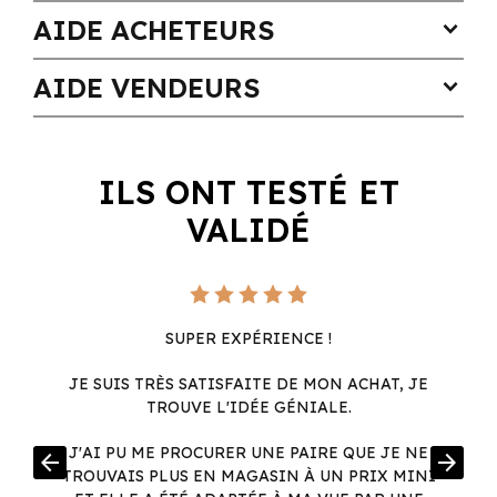
AIDE ACHETEURS
expand_more
AIDE VENDEURS
expand_more
ILS ONT TESTÉ ET
VALIDÉ
SUPER EXPÉRIENCE !
JE SUIS TRÈS SATISFAITE DE MON ACHAT, JE
TROUVE L'IDÉE GÉNIALE.
R
J'AI PU ME PROCURER UNE PAIRE QUE JE NE
arrow_back
arrow_forward
.
TROUVAIS PLUS EN MAGASIN À UN PRIX MINI
.