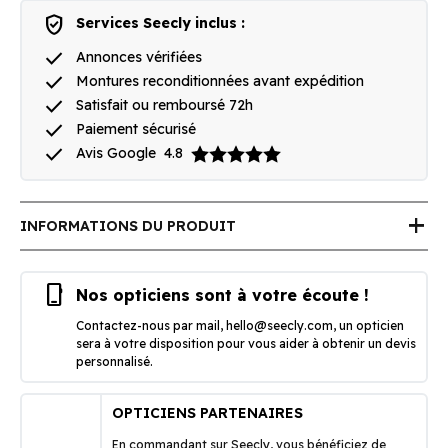
verified_user
Services Seecly inclus :
done
Annonces vérifiées
done
Montures reconditionnées avant expédition
done
Satisfait ou remboursé 72h
done
Paiement sécurisé
done
Avis Google
4.8
add
INFORMATIONS DU PRODUIT
phone_iphone
Nos opticiens sont à votre écoute !
Contactez-nous par mail,
hello@seecly.com
, un opticien
sera à votre disposition pour vous aider à obtenir un devis
personnalisé.
OPTICIENS PARTENAIRES
En commandant sur Seecly, vous bénéficiez de