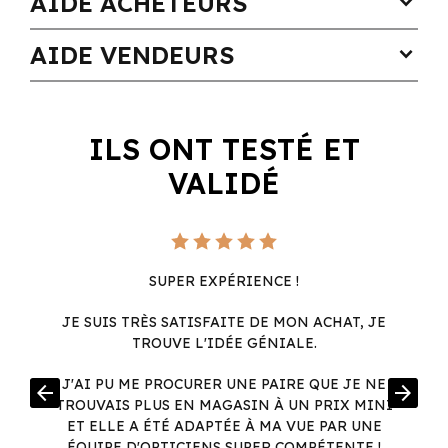
AIDE ACHETEURS
expand_more
AIDE VENDEURS
expand_more
ILS ONT TESTÉ ET
VALIDÉ
SUPER EXPÉRIENCE !
JE SUIS TRÈS SATISFAITE DE MON ACHAT, JE
TROUVE L'IDÉE GÉNIALE.
R
J'AI PU ME PROCURER UNE PAIRE QUE JE NE
arrow_back
arrow_forward
.
TROUVAIS PLUS EN MAGASIN À UN PRIX MINI
.
ET ELLE A ÉTÉ ADAPTÉE À MA VUE PAR UNE
ÉQUIPE D'OPTICIENS SUPER COMPÉTENTE !