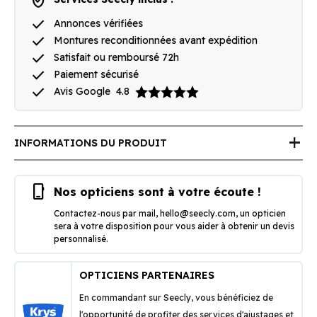
verified_user
done
Annonces vérifiées
done
Montures reconditionnées avant expédition
done
Satisfait ou remboursé 72h
done
Paiement sécurisé
done
Avis Google
4.8
add
INFORMATIONS DU PRODUIT
phone_iphone
Nos opticiens sont à votre écoute !
Contactez-nous par mail,
hello@seecly.com
, un opticien
sera à votre disposition pour vous aider à obtenir un devis
personnalisé.
OPTICIENS PARTENAIRES
En commandant sur Seecly, vous bénéficiez de
l'opportunité de profiter des services d'ajustages et