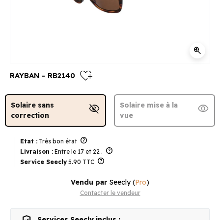
zoom_in
heart_plus
RAYBAN - RB2140
Solaire sans
Solaire mise à la
visibility_off
visibility
correction
vue
help
Etat :
Très bon état
help
Livraison :
Entre le 17 et 22 .
help
Service Seecly
5.90 TTC
Vendu par
Seecly
(
Pro
)
Contacter le vendeur
Services Seecly inclus :