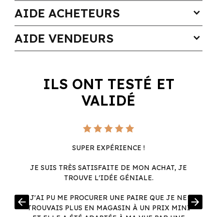
AIDE ACHETEURS
expand_more
AIDE VENDEURS
expand_more
ILS ONT TESTÉ ET
VALIDÉ
SUPER EXPÉRIENCE !
JE SUIS TRÈS SATISFAITE DE MON ACHAT, JE
TROUVE L'IDÉE GÉNIALE.
R
J'AI PU ME PROCURER UNE PAIRE QUE JE NE
arrow_back
arrow_forward
.
TROUVAIS PLUS EN MAGASIN À UN PRIX MINI
.