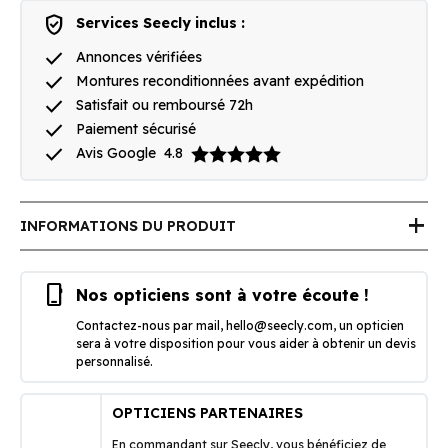
verified_user
Services Seecly inclus :
done
Annonces vérifiées
done
Montures reconditionnées avant expédition
done
Satisfait ou remboursé 72h
done
Paiement sécurisé
done
Avis Google
4.8
add
INFORMATIONS DU PRODUIT
phone_iphone
Nos opticiens sont à votre écoute !
Contactez-nous par mail,
hello@seecly.com
, un opticien
sera à votre disposition pour vous aider à obtenir un devis
personnalisé.
OPTICIENS PARTENAIRES
En commandant sur Seecly, vous bénéficiez de