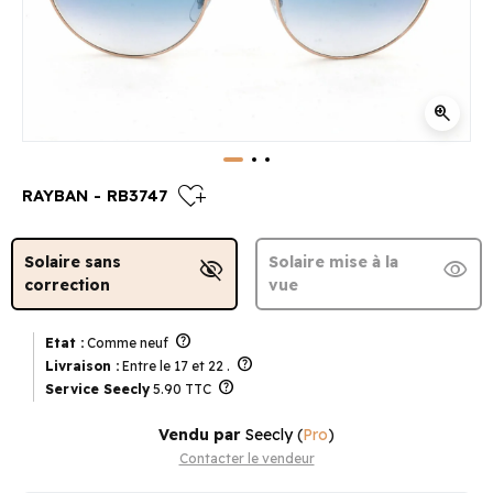
zoom_in
heart_plus
RAYBAN - RB3747
Solaire sans
Solaire mise à la
visibility_off
visibility
correction
vue
help
Etat :
Comme neuf
help
Livraison :
Entre le 17 et 22 .
help
Service Seecly
5.90 TTC
Vendu par
Seecly
(
Pro
)
Contacter le vendeur