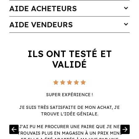
AIDE ACHETEURS
expand_more
AIDE VENDEURS
expand_more
ILS ONT TESTÉ ET
VALIDÉ
SUPER EXPÉRIENCE !
JE SUIS TRÈS SATISFAITE DE MON ACHAT, JE
TROUVE L'IDÉE GÉNIALE.
R
J'AI PU ME PROCURER UNE PAIRE QUE JE NE
arrow_back
arrow_forward
.
TROUVAIS PLUS EN MAGASIN À UN PRIX MINI
.