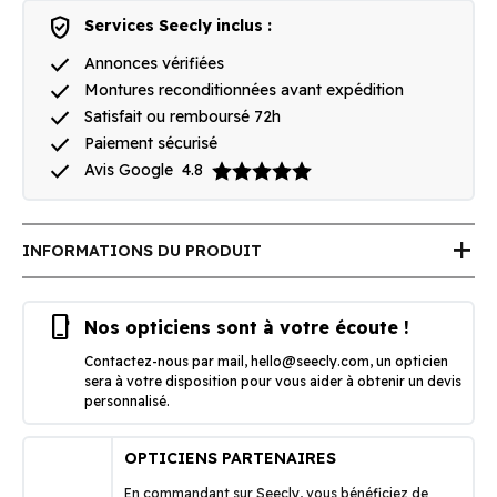
verified_user
Services Seecly inclus :
done
Annonces vérifiées
done
Montures reconditionnées avant expédition
done
Satisfait ou remboursé 72h
done
Paiement sécurisé
done
Avis Google
4.8
add
INFORMATIONS DU PRODUIT
phone_iphone
Nos opticiens sont à votre écoute !
Contactez-nous par mail,
hello@seecly.com
, un opticien
sera à votre disposition pour vous aider à obtenir un devis
personnalisé.
OPTICIENS PARTENAIRES
En commandant sur Seecly, vous bénéficiez de