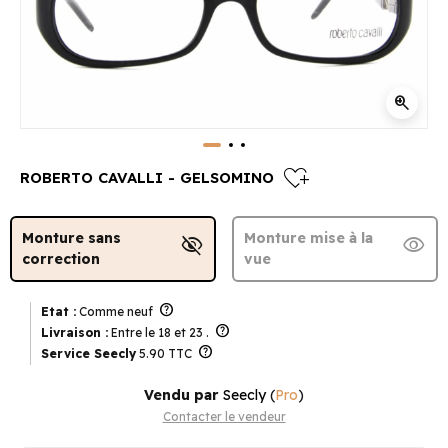
zoom_in
heart_plus
ROBERTO CAVALLI - GELSOMINO
Monture sans
Monture mise à la
visibility_off
visibility
correction
vue
help
Etat :
Comme neuf
help
Livraison :
Entre le 18 et 23 .
help
Service Seecly
5.90 TTC
Vendu par
Seecly
(
Pro
)
Contacter le vendeur