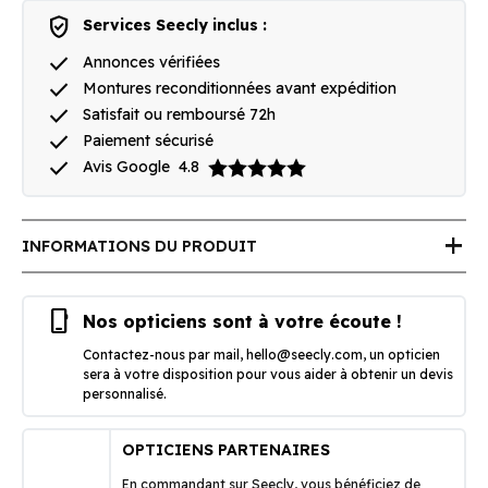
verified_user
Services Seecly inclus :
done
Annonces vérifiées
done
Montures reconditionnées avant expédition
done
Satisfait ou remboursé 72h
done
Paiement sécurisé
done
Avis Google
4.8
add
INFORMATIONS DU PRODUIT
phone_iphone
Nos opticiens sont à votre écoute !
Contactez-nous par mail,
hello@seecly.com
, un opticien
sera à votre disposition pour vous aider à obtenir un devis
personnalisé.
OPTICIENS PARTENAIRES
En commandant sur Seecly, vous bénéficiez de