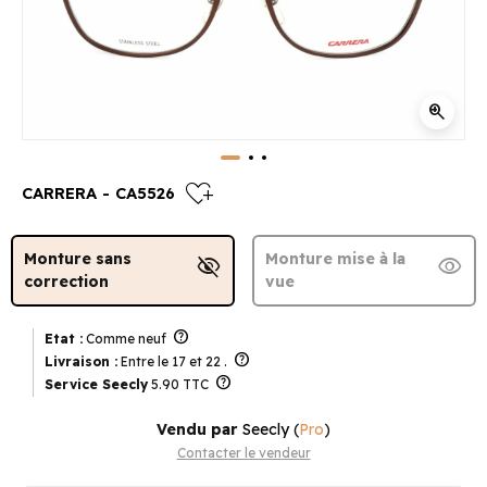
zoom_in
heart_plus
CARRERA - CA5526
Monture sans
Monture mise à la
visibility_off
visibility
correction
vue
help
Etat :
Comme neuf
help
Livraison :
Entre le 17 et 22 .
help
Service Seecly
5.90 TTC
Vendu par
Seecly
(
Pro
)
Contacter le vendeur