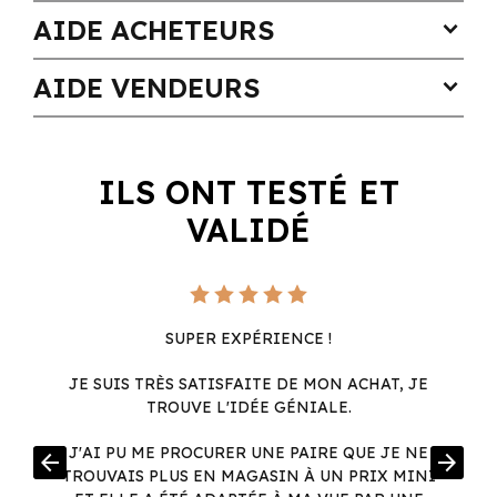
AIDE ACHETEURS
expand_more
AIDE VENDEURS
expand_more
ILS ONT TESTÉ ET
VALIDÉ
SUPER EXPÉRIENCE !
JE SUIS TRÈS SATISFAITE DE MON ACHAT, JE
TROUVE L'IDÉE GÉNIALE.
R
J'AI PU ME PROCURER UNE PAIRE QUE JE NE
arrow_back
arrow_forward
.
TROUVAIS PLUS EN MAGASIN À UN PRIX MINI
.