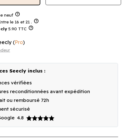
help
 neuf
help
ntre le 16 et 21 .
help
cly
5.90 TTC
eecly
(
Pro
)
ndeur
ces Seecly inclus :
ces vérifiées
res reconditionnées avant expédition
fait ou remboursé 72h
ent sécurisé
 Google
4.8