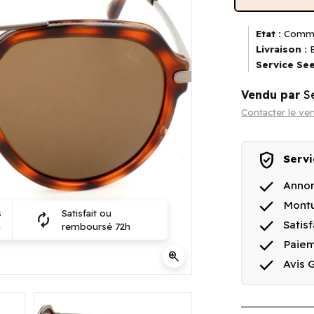
Etat :
Comme
Livraison :
E
Service See
Vendu par
S
Contacter le ve
verified_user
Servi
done
Annon
done
Montu
s
Satisfait ou
autorenew
done
Satis
n
remboursé 72h
done
Paiem
zoom_in
done
Avis