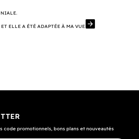
ÉNIALE.
UNE MONT
arrow_forward
 ET ELLE A ÉTÉ ADAPTÉE À MA VUE
J'AI EN PRIM
ETTER
s code promotionnels, bons plans et nouveautés