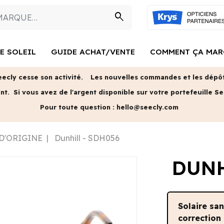
search
E SOLEIL
GUIDE ACHAT/VENTE
COMMENT ÇA MAR
eecly cesse son activité.
Les nouvelles commandes et les dépôts
ent.
Si vous avez de l'argent disponible sur votre portefeuille Se
Pour toute question :
hello@seecly.com
 D'ORIGINE
Dunhill - SDH056
DUNH
Solaire sa
correction