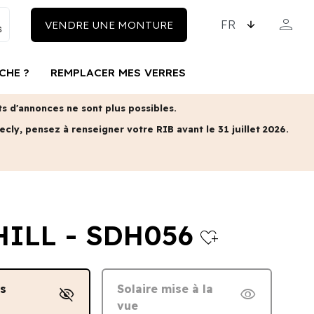
CHOISISSEZ LA LAN
person
VENDRE UNE MONTURE
MON COM
CHE ?
REMPLACER MES VERRES
 d'annonces ne sont plus possibles.
ecly, pensez à renseigner votre RIB avant le 31 juillet 2026.
ILL - SDH056
heart_plus
ns
Solaire mise à la
visibility_off
visibility
vue