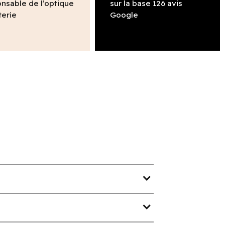
nsable de l’optique
sur la base 126 avis
terie
Google
expand_more
expand_more