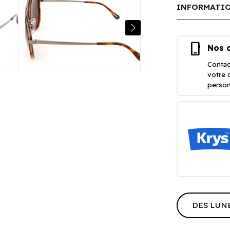
INFORMATIO
phone_iphone
Nos o
Contac
votre 
person
DES LUN