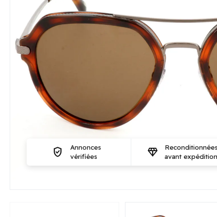
Annonces
Reconditionnée
verified_user
diamond
vérifiées
avant expéditio