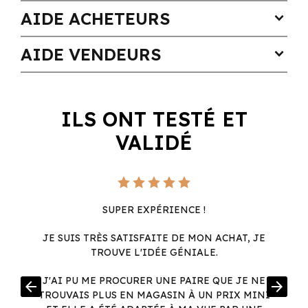
AIDE ACHETEURS
expand_more
AIDE VENDEURS
expand_more
ILS ONT TESTÉ ET
VALIDÉ
SUPER EXPÉRIENCE !
JE SUIS TRÈS SATISFAITE DE MON ACHAT, JE
TROUVE L'IDÉE GÉNIALE.
R
J'AI PU ME PROCURER UNE PAIRE QUE JE NE
arrow_back
arrow_forward
.
TROUVAIS PLUS EN MAGASIN À UN PRIX MINI
.