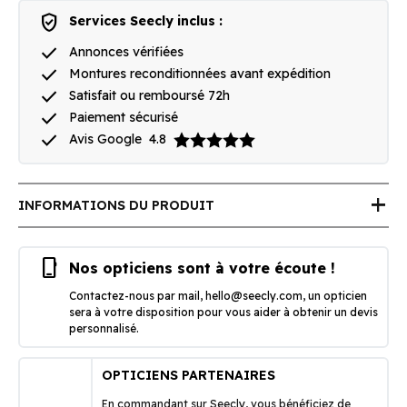
verified_user
Services Seecly inclus :
done
Annonces vérifiées
done
Montures reconditionnées avant expédition
done
Satisfait ou remboursé 72h
done
Paiement sécurisé
done
Avis Google
4.8
add
INFORMATIONS DU PRODUIT
phone_iphone
Nos opticiens sont à votre écoute !
Contactez-nous par mail,
hello@seecly.com
, un opticien
sera à votre disposition pour vous aider à obtenir un devis
personnalisé.
OPTICIENS PARTENAIRES
En commandant sur Seecly, vous bénéficiez de