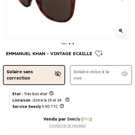
zoom_in
heart_plus
EMMANUEL KHAN - VINTAGE ECAILLE
Solaire sans
Solaire mise à la
visibility_off
visibility
correction
vue
help
Etat :
Très bon état
help
Livraison :
Entre le 19 et 24 .
help
Service Seecly
5.90 TTC
Vendu par
Seecly
(
Pro
)
Contacter le vendeur