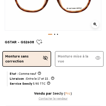
zoom_in
heart_plus
GSTAR - GS2608
Monture sans
Monture mise à la
visibility_off
visibility
correction
vue
help
Etat :
Comme neuf
help
Livraison :
Entre le 17 et 22 .
help
Service Seecly
5.90 TTC
Vendu par
Seecly
(
Pro
)
Contacter le vendeur