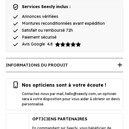
verified_user
Services Seecly inclus :
done
Annonces vérifiées
done
Montures reconditionnées avant expédition
done
Satisfait ou remboursé 72h
done
Paiement sécurisé
done
Avis Google
4.8
add
INFORMATIONS DU PRODUIT
phone_iphone
Nos opticiens sont à votre écoute !
Contactez-nous par mail,
hello@seecly.com
, un opticien
sera à votre disposition pour vous aider à obtenir un devis
personnalisé.
OPTICIENS PARTENAIRES
En commandant sur Seecly, vous bénéficiez de