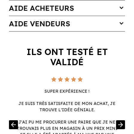
AIDE ACHETEURS
expand_more
AIDE VENDEURS
expand_more
ILS ONT TESTÉ ET
VALIDÉ
SUPER EXPÉRIENCE !
JE SUIS TRÈS SATISFAITE DE MON ACHAT, JE
TROUVE L'IDÉE GÉNIALE.
R
J'AI PU ME PROCURER UNE PAIRE QUE JE NE
arrow_back
arrow_forward
.
TROUVAIS PLUS EN MAGASIN À UN PRIX MINI
.