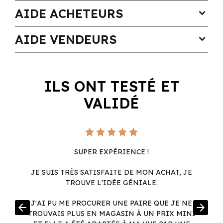
AIDE ACHETEURS
expand_more
AIDE VENDEURS
expand_more
ILS ONT TESTÉ ET
VALIDÉ
SUPER EXPÉRIENCE !
JE SUIS TRÈS SATISFAITE DE MON ACHAT, JE
TROUVE L'IDÉE GÉNIALE.
R
J'AI PU ME PROCURER UNE PAIRE QUE JE NE
arrow_back
arrow_forward
.
TROUVAIS PLUS EN MAGASIN À UN PRIX MINI
.