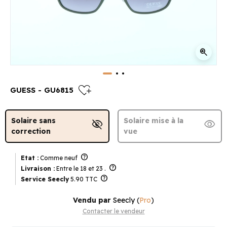
zoom_in
heart_plus
GUESS - GU6815
Solaire sans
Solaire mise à la
visibility_off
visibility
correction
vue
help
Etat :
Comme neuf
help
Livraison :
Entre le 18 et 23 .
help
Service Seecly
5.90 TTC
Vendu par
Seecly
(
Pro
)
Contacter le vendeur