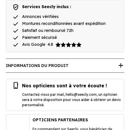
verified_user
Services Seecly inclus :
done
Annonces vérifiées
done
Montures reconditionnées avant expédition
done
Satisfait ou remboursé 72h
done
Paiement sécurisé
done
Avis Google
4.8
add
INFORMATIONS DU PRODUIT
phone_iphone
Nos opticiens sont à votre écoute !
Contactez-nous par mail,
hello@seecly.com
, un opticien
sera à votre disposition pour vous aider à obtenir un devis
personnalisé.
OPTICIENS PARTENAIRES
En commandant sur Seecly, vous bénéficiez de