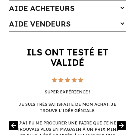
AIDE ACHETEURS
expand_more
AIDE VENDEURS
expand_more
ILS ONT TESTÉ ET
VALIDÉ
SUPER EXPÉRIENCE !
JE SUIS TRÈS SATISFAITE DE MON ACHAT, JE
TROUVE L'IDÉE GÉNIALE.
R
J'AI PU ME PROCURER UNE PAIRE QUE JE NE
arrow_back
arrow_forward
.
TROUVAIS PLUS EN MAGASIN À UN PRIX MINI
.