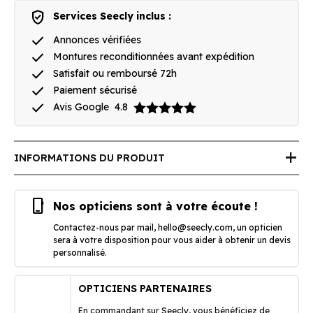
verified_user
Services Seecly inclus :
done
Annonces vérifiées
done
Montures reconditionnées avant expédition
done
Satisfait ou remboursé 72h
done
Paiement sécurisé
done
Avis Google
4.8
add
INFORMATIONS DU PRODUIT
phone_iphone
Nos opticiens sont à votre écoute !
Contactez-nous par mail,
hello@seecly.com
, un opticien
sera à votre disposition pour vous aider à obtenir un devis
personnalisé.
OPTICIENS PARTENAIRES
En commandant sur Seecly, vous bénéficiez de