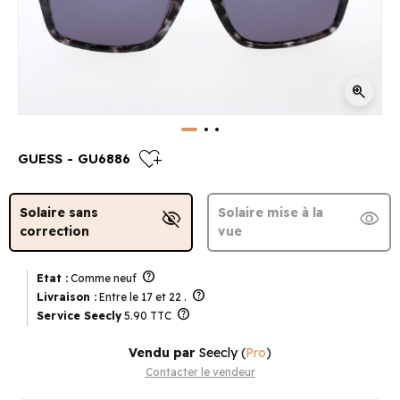
zoom_in
heart_plus
GUESS - GU6886
Solaire sans
Solaire mise à la
visibility_off
visibility
correction
vue
help
Etat :
Comme neuf
help
Livraison :
Entre le 17 et 22 .
help
Service Seecly
5.90 TTC
Vendu par
Seecly
(
Pro
)
Contacter le vendeur